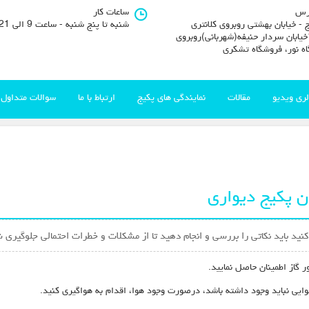
رس
ساعات کار
 - خیابان بهشتی روبروی کلانتری
شنبه تا پنج شنبه - ساعت 9 الی 21
11خیابان سردار حنیفه(شهربانی)روبروی
اه نور، فروشگاه تشکری
لری ویدیو
مقالات
نمایندگی های پکیج
ارتباط با ما
سوالات متداول
 پکیج دیواری
نید باید نکاتی را بررسی و انجام دهید تا از مشکلات و خطرات احتمالی جلوگیری 
ر گاز اطمینان حاصل نمایید.
ایی نباید وجود داشته باشد، درصورت وجود هوا، اقدام به هواگیری کنید.