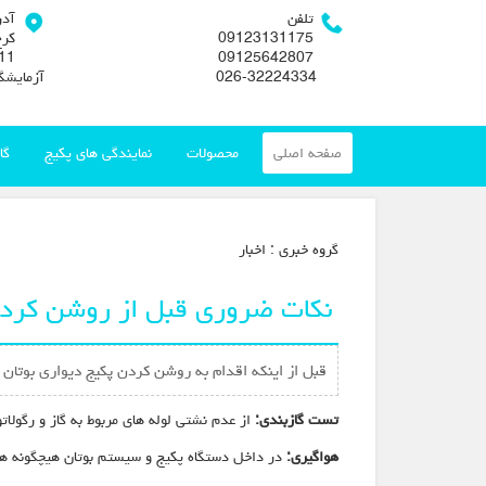
تلفن
آد
09123131175
کرج
09125642807
026-32224334
آزمایشگ
صفحه اصلی
محصولات
نمایندگی های پکیج
گا
گروه خبري :
اخبار
نکات ضروری قبل از روشن کردن
قبل از اینکه اقدام به روشن کردن پکیج دیواری بوتان ک
تست گازبندی:
از عدم نشتی لوله های مربوط به گاز و رگولاتو
هواگیری:
در داخل دستگاه پکیج و سیستم بوتان هیچگونه هو