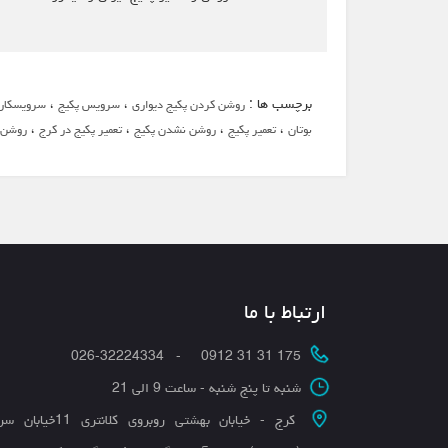
برچسب ها :
،
،
روشن کردن پکیج دیواری
سرویس پکیج
سرویسکار 
،
،
،
،
بوتان
تعمیر پکیج
روشن نشدن پکیج
تعمیر پکیج در کرج
روشن 
ارتباط با ما
175 31 31 0912 - 026-32224334
شنبه تا پنج شنبه - ساعت 9 الی 21
کرج - خیابان بهشتی روبروی کلانتری 11