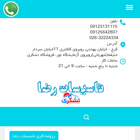
تلفن
09123131175
09125642807
026-32224334
آدرس
کرج - خیابان بهشتی روبروی کلانتری 11خیابان سردار
حنیفه(شهربانی)روبروی آزمایشگاه نور، فروشگاه تشکری
ساعات کار
شنبه تا پنج شنبه - ساعت 9 الی 21
رزومه کاری تاسیسات رضا