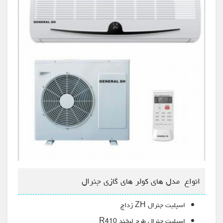
انواع مدل های کولر های گازی جنرال
اسپلیت جنرال ZH زداچ
اسپلیت جنرال طرح لبخند R410