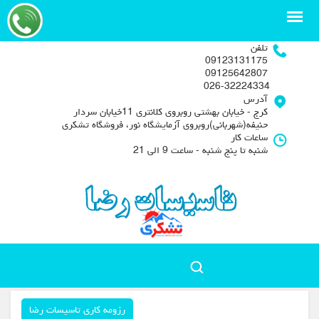
تلفن
09123131175
09125642807
026-32224334
آدرس
کرج - خیابان بهشتی روبروی کلانتری 11خیابان سردار
حنیفه(شهربانی)روبروی آزمایشگاه نور، فروشگاه تشکری
ساعات کار
شنبه تا پنج شنبه - ساعت 9 الی 21
رزومه کاری تاسیسات رضا