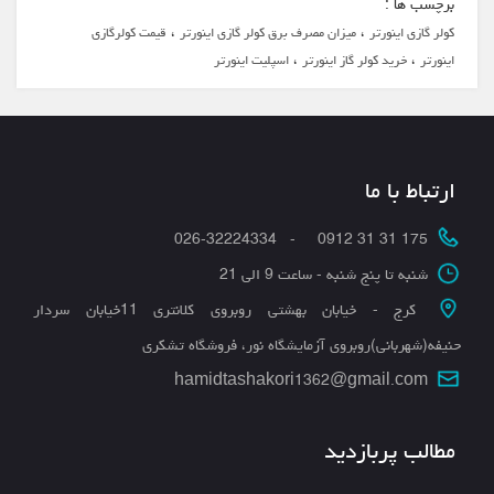
برچسب ها :
،
،
کولر گازی اینورتر
میزان مصرف برق کولر گازی اینورتر
قیمت کولرگازی
،
،
اینورتر
خرید کولر گاز اینورتر
اسپلیت اینورتر
ارتباط با ما
175 31 31 0912 - 026-32224334
شنبه تا پنج شنبه - ساعت 9 الی 21
کرج - خیابان بهشتی روبروی کلانتری 11خیابان سردار
حنیفه(شهربانی)روبروی آزمایشگاه نور، فروشگاه تشکری
hamidtashakori1362@gmail.com
مطالب پربازدید