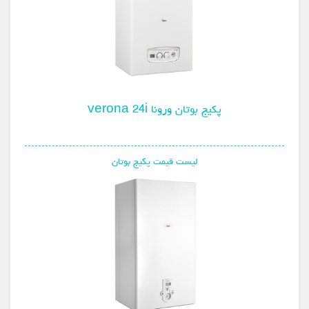
پکیج بوتان ورونا verona 24i
لیست قیمت پکیج بوتان