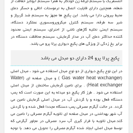
اتمسفریک با سیستم جرقه زن خودکار به همرا سیستم آیونایز حفاظت از
شعله، همچنین دارای قابلیت اتصال به ترموستات اتاقی و حسگر دمای
محیط بیرونی دارا می باشد. این پکیج ها مجهز به سیستم ضد گریپاژ و
شیر سه طرفه، سیستم کنترل میکروپروسسوری عملکرد دستگاه،
سیستم ایمنی تخلیه گازهای ناشی از احتراق، سیستم ایمنی محدود
کننده حداکثر دمای آب در مدار گرمایش، سیستم محافظت دستگاه در
برابر یخ زدگی از ویژگی های پکیج دیواری پرلا پرو می باشد.
پکیج پرلا پرو 24 دارای دو مبدل می باشد
در این نوع پکیج دیواری از دو نوع مبدل استفاده می شود ، مبدل اصلی
(Gas water heat wxchanger ) و مبدل صفحه ای (Water
Heat exchanger) . برای تامین گرمایش ساختمان از مبدل اصلی
استفاده می شود . طرز کار پکیج دو مبدله به این صورت است که پمپ
دستگاه فعال بوده و با گردش آب در مبدل اصلی گرمایش تامین می
گردد. در حالت آبگرم مصرفی پمپ دستگاه مجددا فعال شده و با گردش
آب شهر بهداشتی در مبدل صفحه ای ثانویه آبگرم مصرفی را تامین می
کند.مبدل ثانویه با قرار گیری آب سرد مصرفی در مجاور آبگرمی که
توسط مبدل اصلی ایجاد شده آبگرم مصرفی را تحویل می دهد. با توجه