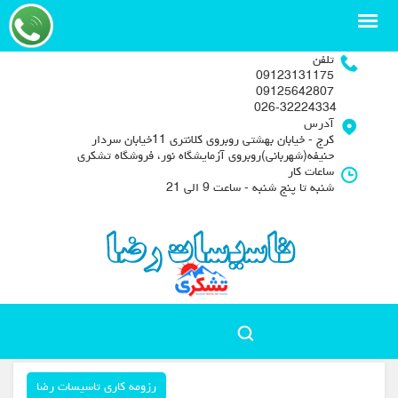
تلفن
09123131175
09125642807
026-32224334
آدرس
کرج - خیابان بهشتی روبروی کلانتری 11خیابان سردار
حنیفه(شهربانی)روبروی آزمایشگاه نور، فروشگاه تشکری
ساعات کار
شنبه تا پنج شنبه - ساعت 9 الی 21
رزومه کاری تاسیسات رضا