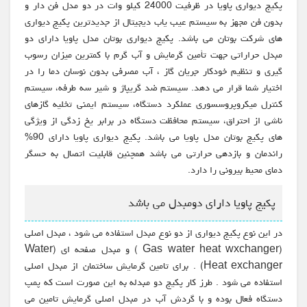
پکیج دیواری پاویا در ظرفیت 24000 کیلو وات در دو مدل فن دار و
بدون فن مجهز به سیستم عیب یاب دیجیتال از جدیدترین پکیج دیواری
های شرکت بوتان می باشد. پکیج دیواری بوتان مدل پاویا دارای دو
مبدل حراراتی جهت تأمین گرمایش و آب گرم با کمترین میزان رسوب
گیری و تنظیم خودکار جریان گاز ، آب مصرفی بدون نوسان دما را در
اختیار شما قرار می دهد. سیستم ضد گریپاژ و شیر سه طرفه، سیستم
کنترل میکروپروسسوری عملکرد دستگاه، سیستم ایمنی تخلیه گازهای
ناشی از احتراق، سیستم محافظت دستگاه در برابر یخ زدگی از ویژگی
های پکیج بوتان مدل پاویا می باشد. پکیج دیواری پاویا دارای 90%
راندمان و بازدهی حرارتی می باشد همچنین قابلیت اتصال به حسگر
دمای محیط بیرونی را دارد.
پکیج پاویا دارای دومبدل می باشد
در این نوع پکیج دیواری از دو نوع مبدل استفاده می شود ، مبدل اصلی
(Gas water heat wxchanger ) و مبدل صفحه ای (Water
Heat exchanger) . برای تامین گرمایش ساختمان از مبدل اصلی
استفاده می شود . طرز کار پکیج دو مبدله به این صورت است که پمپ
دستگاه فعال بوده و با گردش آب در مبدل اصلی گرمایش تامین می