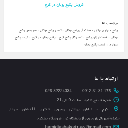
فروش پکیج بوتان در کرج
برچسب ها :
،
،
،
پکیج دیواری بوتان
نمایندگی پکیج بوتان
تعمیر پکیج بوتان
سرویس پکیج
،
،
،
،
بوتان
قیمت ارزان پکیج
تعمیرکار پکیج کرج
پکیج بوتان در کرج
خرید پکیج
،
دیواری
قیمت پکیج بوتان
ارتباط با ما
175 31 31 0912 - 026-32224334
شنبه تا پنج شنبه - ساعت 9 الی 21
کرج - خیابان بهشتی روبروی کلانتری 11خیابان سردار
حنیفه(شهربانی)روبروی آزمایشگاه نور، فروشگاه تشکری
hamidtashakori1362@gmail.com