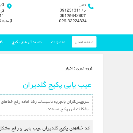
تلفن
آد
09123131175
کرج
09125642807
026-32224334
آزمایشگ
صفحه اصلی
محصولات
نمایندگی های پکیج
گا
گروه خبري :
اخبار
عیب یابی پکیج گلدیران
سرویس‌کاران باتجربه تاسیسات رضا آماده رفع خطاهای 
مشکلات این پکیج هستند.
کد خطاهای پکیج گلدیران عیب یابی و رفع مشکل