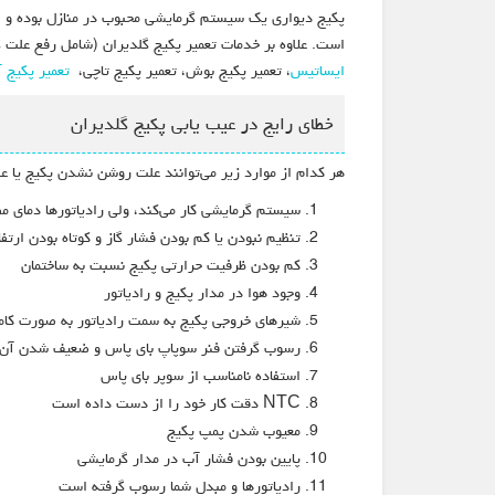
پکیج دیواری یک سیستم گرمایشی محبوب در منازل بوده و ا
است. علاوه بر خدمات تعمیر پکیج گلدیران (شامل رفع علت
ایساتیس
، تعمیر پکیج بوش، تعمیر پکیج تاچی،
تعمیر پکیج 
خطای رایج در عیب یابی پکیج گلدیران
هر کدام از موارد زیر می‌توانند علت روشن نشدن پکیج یا ع
سیستم گرمایشی کار می‌کند، ولی رادیاتورها دمای مط
تنظیم نبودن یا کم بودن فشار گاز و کوتاه بودن ارتف
کم بودن ظرفیت حرارتی پکیج نسبت به ساختمان
وجود هوا در مدار پکیج و رادیاتور
شیرهای خروجی پکیج به سمت رادیاتور به صورت کامل
رسوب گرفتن فنر سوپاپ بای پاس و ضعیف شدن آن
استفاده نامناسب از سوپر بای پاس
NTC دقت کار خود را از دست داده است
معیوب شدن پمپ پکیج
پایین بودن فشار آب در مدار گرمایشی
رادیاتورها و مبدل شما رسوب گرفته است