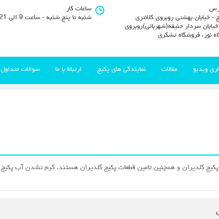
رس
ساعات کار
 - خیابان بهشتی روبروی کلانتری
شنبه تا پنج شنبه - ساعت 9 الی 21
11خیابان سردار حنیفه(شهربانی)روبروی
اه نور، فروشگاه تشکری
لری ویدیو
مقالات
نمایندگی های پکیج
ارتباط با ما
سوالات متداول
پکیج گلدیران و همچنین تامین قطعات پکیج گلدیران هستند. گرم نشدن آب پکیج 