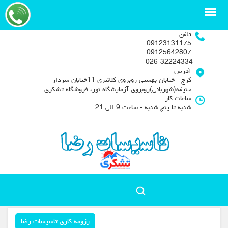
تلفن
09123131175
09125642807
026-32224334
آدرس
کرج - خیابان بهشتی روبروی کلانتری 11خیابان سردار
حنیفه(شهربانی)روبروی آزمایشگاه نور، فروشگاه تشکری
ساعات کار
شنبه تا پنج شنبه - ساعت 9 الی 21
رزومه کاری تاسیسات رضا