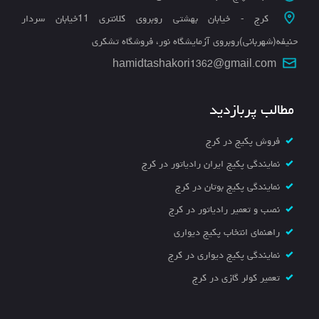
کرج - خیابان بهشتی روبروی کلانتری 11خیابان سردار
حنیفه(شهربانی)روبروی آزمایشگاه نور، فروشگاه تشکری
hamidtashakori1362@gmail.com
مطالب پربازدید
فروش پکیج در کرج
نمایندگی پکیج ایران رادیاتور در کرج
نمایندگی پکیج بوتان در کرج
نصب و تعمیر رادیاتور در کرج
راهنمای انتخاب پکیج دیواری
نمایندگی پکیج دیواری در کرج
تعمیر کولر گازی در کرج