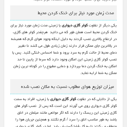
مدت زمان مورد نیاز برای خنک کردن محیط
یکی دیگر از تفاوت
کولر گازی دیواری
با زمینی مدت زمان مورد نیاز برای
خنک کردن محیط است همان طور که می دانید هرچقدر کولر های گازی،
در ارتفاع بالاتری نصب گردند به دلیل اینکه وجود هوای گرم که همیشه
در بالاترین جای ممکن قرار دارند زمان زیادی طول می کشد تا تغییر
دمای محیط از حالت گرم به سرد برود و شما احساس خنکی کنید. پس با
نصب کولر گازی زمینی این امکان وجود دارد که سرما از پایین تا حد
امکان به خنک کردن دما بپردازد و دمایی مطبوع را در کوتاه ترین زمان
ممکن به شما ارایه نماید.
میزان توزیع هوای مطلوب نسبت به مکان نصب شده
یکی از دلایلی که در تفاوت
کولر گازی دیواری
با زمینی، افراد به سمت
کولر گازی دیواری روی می آورند این است که پس از نصب کولر های
گازی زمینی این ریسک را دارند که اگر موانعی مانند مبلمان در اتاق
باشد به طور مناسب اتاق را سرد / گرم نکنند و همچنین جریان هوا را
متوقف می کنند تا به کل فضا گسترش یابد. اما در کولر گازی دیواری