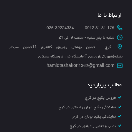
ارتباط با ما
175 31 31 0912 - 026-32224334
شنبه تا پنج شنبه - ساعت 9 الی 21
کرج - خیابان بهشتی روبروی کلانتری 11خیابان سردار
حنیفه(شهربانی)روبروی آزمایشگاه نور، فروشگاه تشکری
hamidtashakori1362@gmail.com
مطالب پربازدید
فروش پکیج در کرج
نمایندگی پکیج ایران رادیاتور در کرج
نمایندگی پکیج بوتان در کرج
نصب و تعمیر رادیاتور در کرج