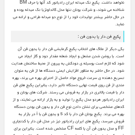
نخواهد داشت. پکیج تک مبدله ایران رادیاتور کد آنها با حرف BM
شناخته می شوند، و شرکت بوتان تنها مدل کالداونزیا تک مبدله بوده و
در حال حاضر بیشتر تولیدات خود را از نوع دو مبدله طراحی و ارائه می
نماید.
پکیج فن دار یا بدون فن :
یکی دیگر از ملاک های انتخاب پکیج گرمایشی فن دار یا بدون فن آن
است. با روشن شدن مشعل و ایجاد شعله مقدار دود و گاز ایجاد می
شود که لازم است بوسیله ی دودکش به بیرون از محیط ساختمان هدایت
شود. در حال حاضر به منظور افزایش ایمنی دستگاه ها از فن به عنوان
تسریع دهنده ی سرعت خروج مواد حاصل از احتراق بهره می برند، بهره
مندی از فن روی قیمت نهایی دستگاه تاثیر دارد، بنابراین پکیج های فن
دار با قیمت بالاتری در بازار به فروش می رسند. شرکت های بوتان و
ایران رادیاتور هردو مدل پکیج را تولید و به بازار ارائه می نمایند، و از
کدهای مشخصی برای نشان دادن نوع فن دار و بدون فن بودن دستگاه
بهره می برند. پکیج بوتان فن دار با کد s و بدون فن با i در بازار به
فروش میرسد، پکیج های ایران رادیاتور نیز در مدل فن دار با کدتجاری
FF و مدل بدون فن آن با کلمه CF مشخص شده است. بنابراین برای