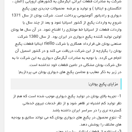
شرکت به صادرات قطعات ایرانی آبکرمکن به کشورهای اروپایی (آلمان ،
انگلستان و ایتالیا ) و تولید و عرضه محصولات جدیدی چون پکیج
دیواری و رادیاتور آلومنیومی پرداخت است. شرکت بوتان از سال 1371
شروع به واردات پکیج از کشور اسپانیا نمود و بعد از چند سال با
واردات قطعات از اسپانیا خط مونتاژی را افتتاح نمود. در آن سال ها بوتان
اولین تولید کننده پکیج دیواری در ایران بود. از سال 1380 شرکت
صنعتی بوتان طی قرارداد همکاری با شرکت riello ایتالیا قطعات پکیج
بوتان را یکپارچه از این شرکت دریافت می کند و در کشور اسمبل آن
انجام می گردد. با توجه به صادرات آبگرمکن دیواری به این شرکت تا به
حال شرکت بوتان مشکلی در تامین قطعات خود نداشته است.
در زیر به ذکر معایب و محاسن پکیج های دیواری بوتان می پردازیم:
مزایای پکیج بوتان:
1- تجربه بالای بوتان در تولید پکیج دیواری موجب شده است که هم از
نظر تولید کم اشتباه تر ظاهر شود و از نظر خدمات نیروی خدماتی
گسترده تری را در سراسر ایران داشته باشد
2- تنوع محصول در پکیج های دیواری بوتان که می تواند سلایق و بودجه
های مختلف را پوشش دهد.
3- استفاده از قطعات ایتالیایی با برند معتبر