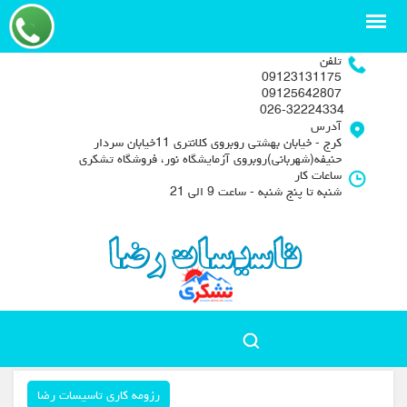
تلفن
09123131175
09125642807
026-32224334
آدرس
کرج - خیابان بهشتی روبروی کلانتری 11خیابان سردار
حنیفه(شهربانی)روبروی آزمایشگاه نور، فروشگاه تشکری
ساعات کار
شنبه تا پنج شنبه - ساعت 9 الی 21
رزومه کاری تاسیسات رضا