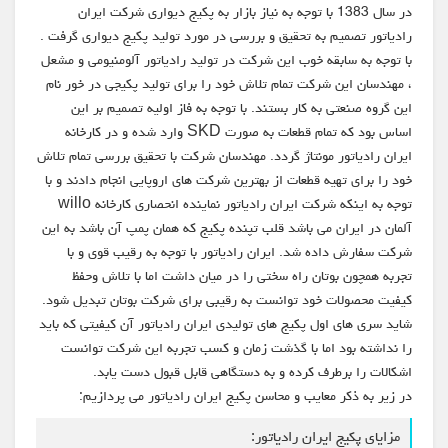
در سال 1383 با توجه به نیاز بازار به پکیج دیواری شرکت ایران
رادیاتور تصمیم به تحقیق و بررسی در مورد تولید پکیج دیواری گرفت .
با توجه به سابقه خوب این شرکت در تولید رادیاتور آلومنیومی و مشعل
، مهندسان این شرکت تمام تلاش خود را برای تولید پکیجی در خور نام
این گروه صنعتی به کار بستند. با توجه به فاز اولیه تصمیم بر این
اساس بود که تمام قطعات به صورت SKD وارد شده و در کارخانه
ایران رادیاتور مونتاژ گردد. مهندسان شرکت با تحقیق بررسی تمام تلاش
خود را برای تهیه قطعات از بهترین شرکت های اروپایی انجام دادند و با
توجه به اینکه شرکت ایران رادیاتور نماینده انحصاری کارخانه willo
آلمان در ایران می باشد قلب تپنده پکیج که همان پمپ آن باشد به این
شرکت سفارش داده شد. ایران رادیاتور با توجه به رقیب قوی و با
تجربه همچون بوتان راه سختی را در میان داشت اما با تلاش وحفظ
کیفیت محصولات خود توانست به رقیبی برای شرکت بوتان تبدیل شود.
شاید سری های اول پکیج های تولیدی ایران رادیاتور آن کیفیتی که باید
را نداشته بود اما با گذشت زمان و کسب تجربه این شرکت توانست
اشکالات را برطرف کرده و به دستگاهی قابل قبول دست یابد.
در زیر به ذکر معایب و محاسن پکیج ایران رادیاتور می پردازیم:
مزایای پکیج ایران رادیاتور: