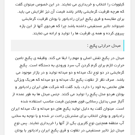
کیلووات را انتخاب و خریداری می نمایند. در این خصوص میتوان گفت
که هرچه ظرفیت گرمایشی بالاتر باشد قیمت آن نیز افزایش می یابد.
برای مقایسه و فرق پکیج ایران رادیاتور با بوتان ظرفیت گرمایشی
نمیتواند تاثیر مستقیمی داشته باشد چرا که هردوی آنها از این بازه
پیروی کرده و همه ی ظرفیت ها را تولید و ارائه می نمایند.
مبدل حرارتی پکیج :
مبدل در پکیج نقش اصلی و مهم را ایفا می کند. وظیفه ی پکیج تامین
حرارت لازم برای گرم کردن آب سرد ورودی به دستگاه است. پکیج
گرمایشی در دو نوع تک مبدله و دو مبدله تولید و در بازار موجود می
باشد. صرف نظر از تفاوت پکیج تک مبدله و دو مبدله که هریک ویژگی
های مختص به خود را دارد، باید گفت که شرکت های ایران رادیاتور و
بوتان هردو مدل پکیج را تولید می کنند. جنس مبدل ها به طور عمده از
آلیاژ مس بدلیل رسانایی قوی همچنین قیمت مناسب استفاده شده
است. میتوان گفت به دلیل تولید پکیج های دو مبدله و تک مبدله ایران
رادیاتور و بوتان انتخاب برای مشتریان راحت تر شده و با توجه به سختی
آب منطقه همچنین نوع کاربری یکی از آنها را خریداری نمایند. پس نوع
مبدل نیز تاثیر مستقیمی در تفاوت و فرق پکیج ایران رادیاتور با بوتان