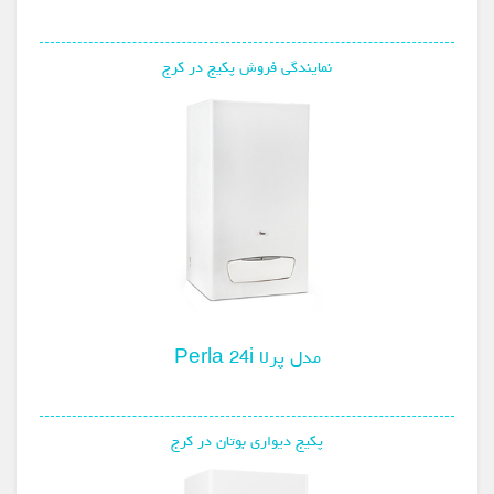
نمایندگی فروش پکیج در کرج
مدل پرلا Perla 24i
پکیج دیواری بوتان در کرج