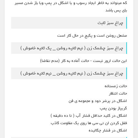
که میتواند به خاطر ایجاد رسوب و یا اشکال در پمپ ویا باز شدن مسیر
بای پس باشد
چراغ سبز ثابت
مشعل روشن است و پکیج در حال کار است
چراغ سبز چشمک زن ( نیم ثانیه روشن _ یک ثانیه خاموش )
این حالت ارور نیست - حالت آماده به کار (عدم تقاضا)
چراغ سبز چشمک زن ( نیم ثانیه روشن _ نیم ثانیه خاموش )
حالت زمستانه
حالت انتظار
اشکال در پرشر دود و مجموعه ی فن
گریپاز بودن پمپ
اشکال در کلید حداقل فشار آب ( تا ده دقیقه )
قفل کردن ان تی سی ها روی یک مقاومت کاذب
اشکال در فشار چگالیده