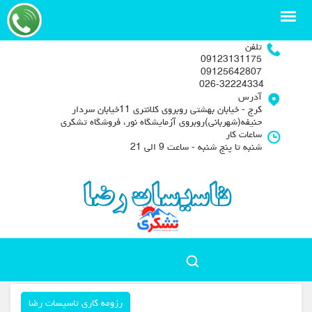
تلفن
09123131175
09125642807
026-32224334
آدرس
کرج - خیابان بهشتی روبروی کلانتری 11خیابان سردار
حنیفه(شهربانی)روبروی آزمایشگاه نور، فروشگاه تشکری
ساعات کار
شنبه تا پنج شنبه - ساعت 9 الی 21
رزومه کاری تاسیسات رضا