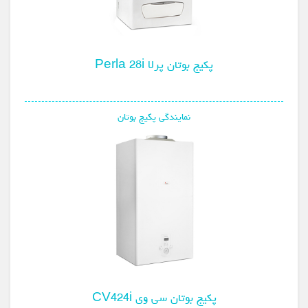
پکیج بوتان پرلا Perla 28i
نمایندگی پکیج بوتان
پکیج بوتان سی وی CV424i