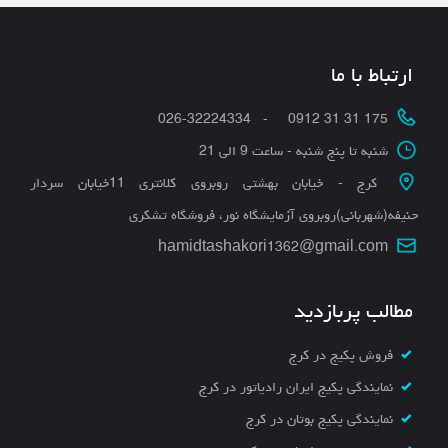
ارتباط با ما
175 31 31 0912 - 026-32224334
شنبه تا پنج شنبه - ساعت 9 الی 21
کرج - خیابان بهشتی روبروی کلانتری 11خیابان سردار
حنیفه(شهربانی)روبروی آزمایشگاه نور، فروشگاه تشکری
hamidtashakori1362@gmail.com
مطالب پربازدید
فروش پکیج در کرج
نمایندگی پکیج ایران رادیاتور در کرج
نمایندگی پکیج بوتان در کرج