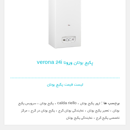
پکیج بوتان ورونا verona 24i
لیست قیمت پکیج بوتان
برچسب ها :
،
،
،
ارور پکیج بوتان
calda riello
پکیج بوتان
سرویس پکیج
،
،
،
،
بوتان
تعمیر پکیج بوتان
نمایندگی بوتان کرج
پکیج بوتان در کرج
مرکز
،
تخصصی پکیج کرج
نمایندگی پکیج بوتان