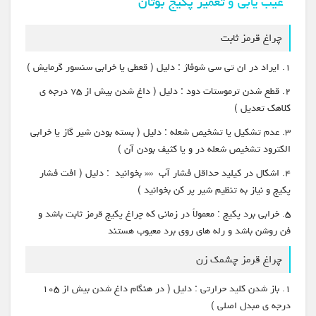
عیب یابی و
تعمیر پکیج بوتان
چراغ قرمز ثابت
۱. ایراد در ان تی سی شوفاژ : دلیل ( قعطی یا خرابی سنسور گرمایش )
۲. قطع شدن ترموستات دود : دلیل ( داغ شدن بیش از ۷۵ درجه ی
کلاهک تعدیل )
۳. عدم تشکیل یا تشخیص شعله : دلیل ( بسته بودن شیر گاز یا خرابی
الکترود تشخیص شعله در و یا کثیف بودن آن )
۴. اشکال در کیلید حداقل فشار آب «« بخوانید : دلیل ( افت فشار
پکیج و نیاز به تنظیم شیر پر کن بخوانید )
۵. خرابی برد پکیج : معمولاً در زمانی که چراغ پکیج قرمز ثابت باشد و
فن روشن باشد و رله های روی برد معیوب هستند
چراغ قرمز چشمک زن
۱. باز شدن کلید حرارتی : دلیل ( در هنگام داغ شدن بیش از ۱۰۵
درجه ی مبدل اصلی )