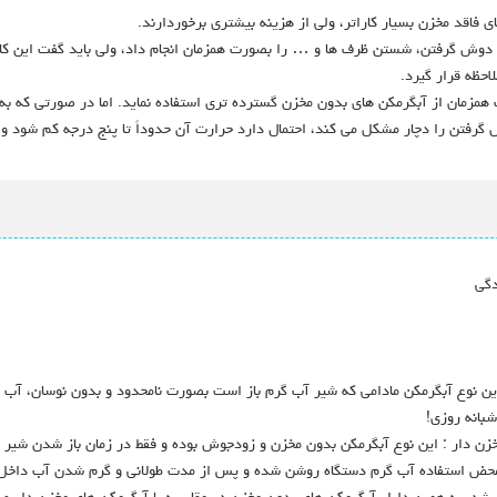
 فاقد مخزن بسیار کاراتر، ولی از هزینه بیشتری برخوردارند.
 دوش گرفتن، شستن ظرف ها و … را بصورت همزمان انجام داد، ولی باید گفت این کار
حظه قرار گیرد.
همزمان از آبگرمکن های بدون مخزن گسترده تری استفاده نماید. اما در صورتی که به
فتن را دچار مشکل می کند، احتمال دارد حرارت آن حدوداً تا پنج درجه کم شود و آ
دگی
ن نوع آبگرمکن مادامی که شیر آب گرم باز است بصورت نامحدود و بدون نوسان، آب
بانه روزی!
گرمکن های مخزن دار : این نوع آبگرمکن بدون مخزن و زودجوش بوده و فقط در زمان باز ش
 محض استفاده آب گرم دستگاه روشن شده و پس از مدت طولانی و گرم شدن آب داخل 
دلیل آبگرمکن های بدون مخزن در مقایسه با آبگرمکن های مخزن دار صرفه جویی 40 درصدی در مصرف