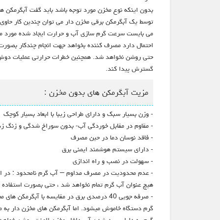
بدون اینکه نوع مخزن مورد توجه باشد باید گفت آبگرمکن های
توسط یک آبگرمکن برقی مخزن دار می توان چندین کار حاوی
می بایست سرعت گرم سازی آب و حرارت ایجاد شده مورد ملا
احتمال دارد مصرف کننده بخواهد جهت انجام چندکار بصورت 
حتی روشن نخواهد شد. همچنین خطرات حرارتی عملیات دوش گر
گسترش پیدا کند.
مزیت آبگرمکن های بدون مخزن :
- وزن بسیار سبک و دارای طراحی زیبا با ابعاد بسیار کوچک
- مقاوم در مقابل خوردگی آب- بدون سوراخ شدگی و زنگ ز
- فاقد نوسان دما در حین مصرف
- دارای سیستم هوشمند ایمنی برق
- سهولت در نصب و راه اندازی
- عدم محدودیت در مصرف مداوم – آب گرم نامحدود : در ای
هیچ عنوان آب گرم تمام نخواهد شد ، حتی بصورت استفاده ش
- صرفه جویی 40 درصدی برق در مقایسه با آب
گرم دستگاه خاموش میشود. اما آبگرمکن های مخزن دار به
گرم به دلیل سرد شدن آب داخل مخزن المنت روشن خواهد شد. به همین 