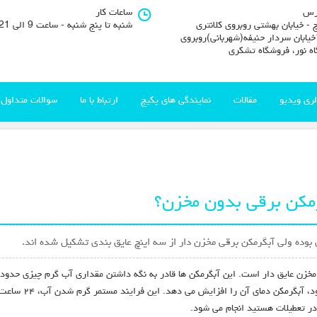
رس
ساعات کار
 - خیابان بهشتی روبروی کلانتری
شنبه تا پنج شنبه - ساعت 9 الی 21
11خیابان سردار حنیفه(شهربانی)روبروی
اه نور، فروشگاه تشکری
لری ویدیو
مقالات
نمایندگی های پکیج
ارتباط با ما
سوالات متداول
رمکن برقی بدون مخزن؟
بوده ولی آبگرمکن برقی مخزن دار از سه اینچ عایق بندی تشکیل شده اند.
آب وجود دارد که هن
 در تعطیلات هستید انجام می شود.