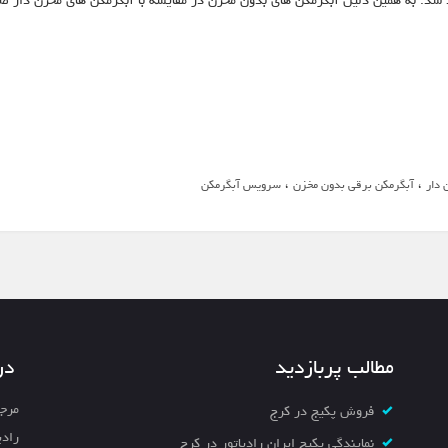
،
،
 دار
آبگرمکن برقی بدون مخزن
سرویس آبگرمکن
مطالب پربازدید
در
مرجع
فروش پکیج در کرج
رادی
نمایندگی پکیج ایران رادیاتور در کرج