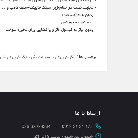
- قابلیت نصب در حمام-زیر سینک-کابینت-سقف کاذب و…
- بدون هیچگونه صدا
- عدم نیاز به دودکش
- بدون نیاز به کپسول گاز و یا فضایی برای ذخیره سوخت
برچسب ها :
،
،
آبگرمکن برقی
تعمیر آبگرمکن
آبگرمکن برقی مخزن
ارتباط با ما
175 31 31 0912 - 026-32224334
شنبه تا پنج شنبه - ساعت 9 الی 21