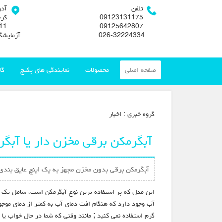
تلفن
آد
09123131175
کرج
09125642807
026-32224334
آزمایشگ
صفحه اصلی
محصولات
نمایندگی های پکیج
گا
گروه خبري :
اخبار
آبگرمکن برقی مخزن دار یا آبگ
آبگرمکن برقی بدون مخزن مجهز به یک اینچ عایق بندی 
گرم استفاده نمی کنید ; مانند وقتی که شما در حال خواب یا