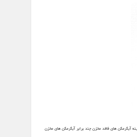
نه آبگرمکن های فاقد مخزن چند برابر آبگرمکن های مخزن