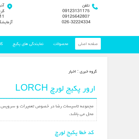
تلفن
آد
09123131175
کرج
09125642807
026-32224334
آزمایشگ
صفحه اصلی
محصولات
نمایندگی های پکیج
گا
گروه خبري :
اخبار
ارور پکیج لورچ LORCH
مجموعه تاسیسات رضا در خصوص تعمیرات و سرویس پکیج
محل می باشد.
کد خطا پکیج لورچ