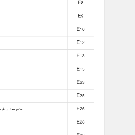
E8
E9
E10
E12
E13
E15
E23
E25
E26
عدم صدور فرمان
E28