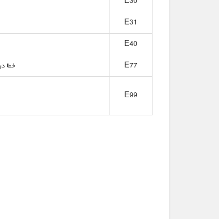
E30
E31
E40
E77
خطا در
E99