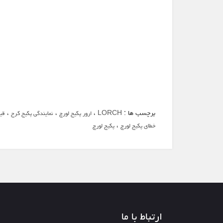
برچسب ها :
،
،
،
LORCH
ارور پکیج لورچ
نمایندگی پکیج کرج
قی
،
خطای پکیج لورچ
پکیج لورچ
ارتباط با ما