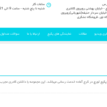
رس
ساعات کار
 - خیابان بهشتی روبروی کلانتری
شنبه تا پنج شنبه - ساعت 9 الی 21
11خیابان سردار حنیفه(شهربانی)روبروی
اه نور، فروشگاه تشکری
لری ویدیو
مقالات
نمایندگی های پکیج
ارتباط با ما
سوالات متداول
 لورچ در کرج آماده خدمت رسانی میباشد. این مجموعه با داشتن کادری مجرب و