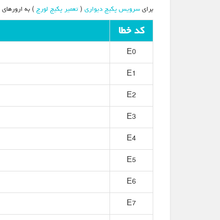
برای
سرویس پکیج دیواری
(
تعمیر پکیج لورچ
) به ارورهای 
کد خطا
E0
E1
E2
E3
E4
E5
E6
E7