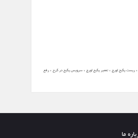
،
،
،
ریست پکیج لورچ
تعمیر پکیج لورچ
سرویس پکیج در کرج
رفع
باره ما