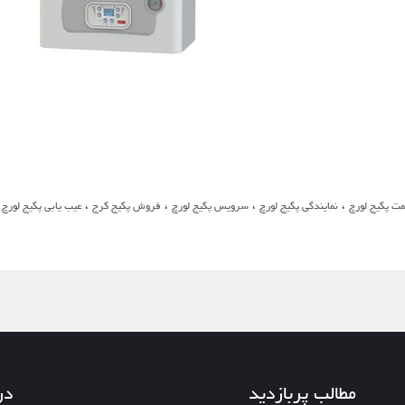
،
،
،
،
،
مت پکیج لورچ
نمایندگی پکیج لورچ
سرویس پکیج لورچ
فروش پکیج کرج
عیب یابی پکیج لورچ
مطالب پربازدید
در