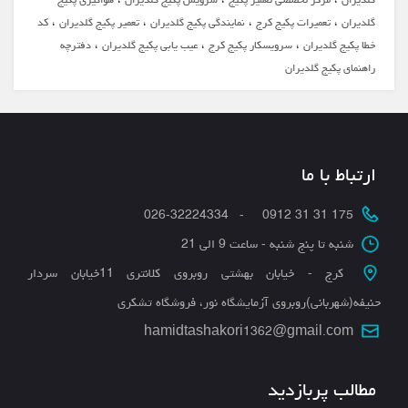
،
،
،
،
گلدیران
تعمیرات پکیج کرج
نمایندگی پکیج گلدیران
تعمیر پکیج گلدیران
کد
،
،
،
خطا پکیج گلدیران
سرویسکار پکیج کرج
عیب یابی پکیج گلدیران
دفترچه
راهنمای پکیج گلدیران
ارتباط با ما
175 31 31 0912 - 026-32224334
شنبه تا پنج شنبه - ساعت 9 الی 21
کرج - خیابان بهشتی روبروی کلانتری 11خیابان سردار
حنیفه(شهربانی)روبروی آزمایشگاه نور، فروشگاه تشکری
hamidtashakori1362@gmail.com
مطالب پربازدید