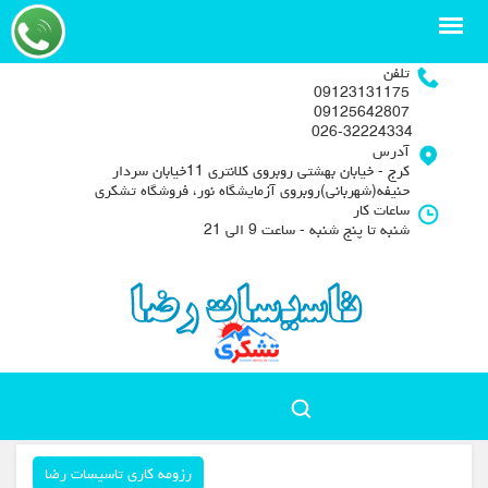
تلفن
09123131175
09125642807
026-32224334
آدرس
کرج - خیابان بهشتی روبروی کلانتری 11خیابان سردار
حنیفه(شهربانی)روبروی آزمایشگاه نور، فروشگاه تشکری
ساعات کار
شنبه تا پنج شنبه - ساعت 9 الی 21
رزومه کاری تاسیسات رضا