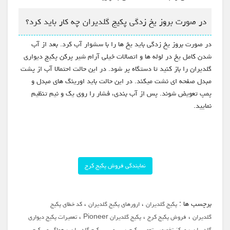
در صورت بروز یخ زدگی پکیج گلدیران چه کار باید کرد؟
در صورت بروز یخ زدگی باید یخ ها را با سشوار آب کرد. بعد از آب
شدن کامل یخ در لوله ها و اتصالات خیلی آرام شیر پرکن پکیج دیواری
گلدیران را باز کنید تا دستگاه پر شود. در این حالت احتمالا آب از پشت
مبدل صفحه ای نشت میکند. در این حالت باید اورینگ های مبدل و
پمپ تعویض شوند. پس از آب بندی، فشار را روی یک و نیم تنظیم
نمایید.
نمایندگی فروش پکیج کرج
برچسب ها :
،
،
پکیج گلدیران
ارورهای پکیج گلدیران
کد خطای پکیج
،
،
،
گلدیران
فروش پکیج کرج
پکیج گلدیران Pioneer
تعمیرات پکیج دیواری
،
،
،
گلدیران
مرکز تخصصی تعمیر پکیج
سرویس پکیج گلدیران
هواگیری پکیج