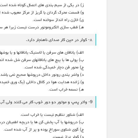
ز) در یکی از سیم بندی های اتصال کوتاه شده است.
و) قسمت محرک گردان با گریز از مرکز معیوب شده ا
ی) خازن راه انداز سوخته است.
هـ) قطب سازی الکتروموتور درست نیست زیرا هر سه
۸- کوار در حین کار صدای ناهنجار دارد.
الف) یاتاقان های سرفن یا لاستیک ياتاقانها و یا بوشه
ب) پولی ها یا پیچ های یاتاقانهای سرفن شل شده اند
ج) محور فن دچار خمیدگی شده است.
د) واشر بندى روتور داخل درپوشها صحيح نمی باشد بن
و) زائده هدایت هوا در کانال داخلی (یک ورق خميده
هـ) تسمه خراب است.
9- واتر پمپ و موتور دو دور خوب کار می کنند ولی آب از دریچه اطمينان يا تشتک بیرون می ریزد.
الف) شناور تنظیم نیست یا خراب است.
ب) درپوشها یا آب پخش کن ها یا دریچه اطمینان د
ج) گوی شناوی سوراخ بوده و پر از آب شده است.
د) کولر تراز نیست.