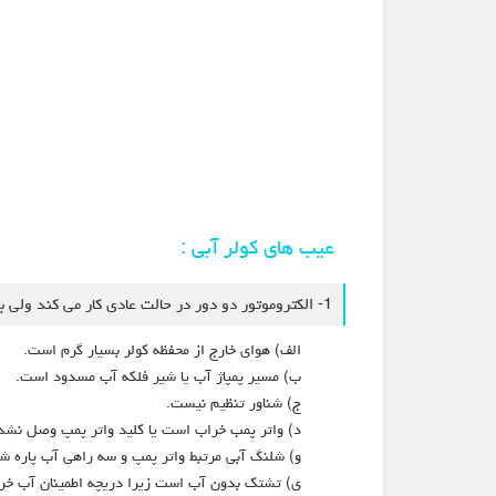
عیب های کولر آبی :
1- الکتروموتور دو دور در حالت عادی کار می کند ولی باد گرم از دریچه هوای کولر دميده می شود:
الف) هوای خارج از محفظه کولر بسیار گرم است.
ب) مسير پمپاژ آب یا شیر فلکه آب مسدود است.
ج) شناور تنظیم نیست.
د) واتر پمب خراب است يا كليد واتر پمپ وصل نشد
و) شلنگ آبی مرتبط واتر پمپ و سه راهی آب پاره 
ی) تشتك بدون آب است زیرا دریچه اطمینان آب خر