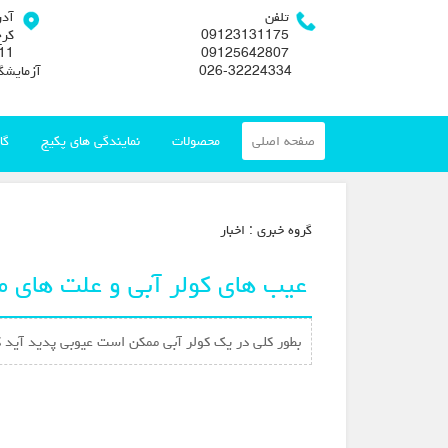
تلفن
آد
09123131175
کرج
09125642807
026-32224334
آزمایشگ
صفحه اصلی
محصولات
نمایندگی های پکیج
گا
گروه خبري :
اخبار
عیب های کولر آبی و علت های م
بطور کلی در یک کولر آبی ممكن است عیوبی پدید آید که