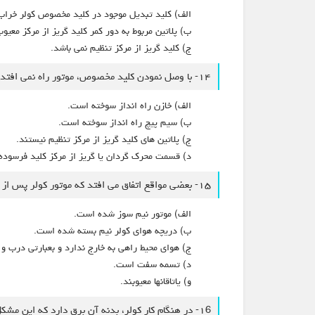
الف) کلید تبدیل موجود در کلید مخصوص کولر خرا
ب) پلاتین مربوط به دور کمر کلید گریز از مرکز معیو
ج) کلید گریز از مرکز تنظیم نمی باشد.
۱۴- با وصل نمودن کلید مخصوص، موتور راه نمی افتد ولی با حرکت تسمه بوسيله دست، موتور راه-اندازی شده و حرکت می کند و آن را می چرخاند.
الف) خازن راه انداز سوخته است.
ب) سیم پیچ راه انداز سوخته است.
ج) پلاتین های کلید گریز از مرکز تنظيم نيستند.
د) قسمت محرک گردان یا گریز از مرکز کلید فرسوده
۱۵- بعضی مواقع اتفاق می افتد که موتور کولر پس از مدتی کار، متوقف می شود و دوباره بعد از چند دقیقه شروع بکار می کند و این ادامه دارد.
الف) موتور نیم سوز شده است.
ب) دریچه هوای کولر نیم بسته شده است.
ج) هوای محیط راهی به خارج ندارد و بعبارتی درب و 
د) تسمه سفت است.
و) ياتاقانها معیوبند.
۱6- در هنگام کار کولر، بدنه آن برق دارد که این مشکل برای کور گازی هم زیاد پیش می آید.