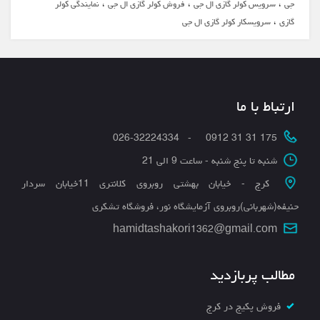
،
،
،
جی
سرویس کولر گازی ال جی
فروش کولر گازی ال جی
نمایندگی کولر
،
گازی
سرویسکار کولر گازی ال جی
ارتباط با ما
175 31 31 0912 - 026-32224334
شنبه تا پنج شنبه - ساعت 9 الی 21
کرج - خیابان بهشتی روبروی کلانتری 11خیابان سردار
حنیفه(شهربانی)روبروی آزمایشگاه نور، فروشگاه تشکری
hamidtashakori1362@gmail.com
مطالب پربازدید
فروش پکیج در کرج