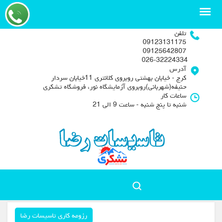
تلفن
09123131175
09125642807
026-32224334
آدرس
کرج - خیابان بهشتی روبروی کلانتری 11خیابان سردار
حنیفه(شهربانی)روبروی آزمایشگاه نور، فروشگاه تشکری
ساعات کار
شنبه تا پنج شنبه - ساعت 9 الی 21
رزومه کاری تاسیسات رضا