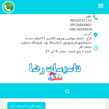
تلفن
09123131175
09125642807
026-32224334
آدرس
کرج - خیابان بهشتی روبروی کلانتری 11خیابان سردار
حنیفه(شهربانی)روبروی آزمایشگاه نور، فروشگاه تشکری
ساعات کار
شنبه تا پنج شنبه - ساعت 9 الی 21
رزومه کاری تاسیسات رضا