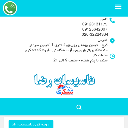
تلفن
09123131175
09125642807
026-32224334
آدرس
کرج - خیابان بهشتی روبروی کلانتری 11خیابان سردار
حنیفه(شهربانی)روبروی آزمایشگاه نور، فروشگاه تشکری
ساعات کار
شنبه تا پنج شنبه - ساعت 9 الی 21
رزومه کاری تاسیسات رضا