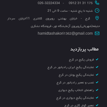
175 31 31 0912 - 026-32224334
شنبه تا پنج شنبه - ساعت 9 الی 21
کرج - خیابان بهشتی روبروی کلانتری 11خیابان سردار
حنیفه(شهربانی)روبروی آزمایشگاه نور، فروشگاه تشکری
hamidtashakori1362@gmail.com
مطالب پربازدید
فروش پکیج در کرج
نمایندگی پکیج ایران رادیاتور در کرج
نمایندگی پکیج بوتان در کرج
نصب و تعمیر رادیاتور در کرج
راهنمای انتخاب پکیج دیواری
نمایندگی پکیج دیواری در کرج
تعمیر کولر گازی در کرج