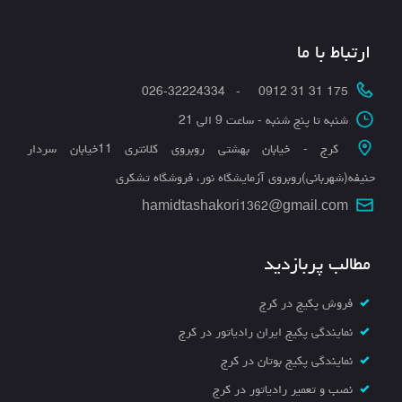
ارتباط با ما
175 31 31 0912 - 026-32224334
شنبه تا پنج شنبه - ساعت 9 الی 21
کرج - خیابان بهشتی روبروی کلانتری 11خیابان سردار
حنیفه(شهربانی)روبروی آزمایشگاه نور، فروشگاه تشکری
hamidtashakori1362@gmail.com
مطالب پربازدید
فروش پکیج در کرج
نمایندگی پکیج ایران رادیاتور در کرج
نمایندگی پکیج بوتان در کرج
نصب و تعمیر رادیاتور در کرج