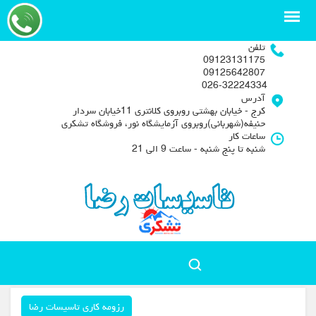
تلفن
09123131175
09125642807
026-32224334
آدرس
کرج - خیابان بهشتی روبروی کلانتری 11خیابان سردار
حنیفه(شهربانی)روبروی آزمایشگاه نور، فروشگاه تشکری
ساعات کار
شنبه تا پنج شنبه - ساعت 9 الی 21
رزومه کاری تاسیسات رضا