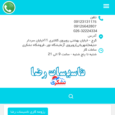
تلفن
09123131175
09125642807
026-32224334
آدرس
کرج - خیابان بهشتی روبروی کلانتری 11خیابان سردار
حنیفه(شهربانی)روبروی آزمایشگاه نور، فروشگاه تشکری
ساعات کار
شنبه تا پنج شنبه - ساعت 9 الی 21
رزومه کاری تاسیسات رضا