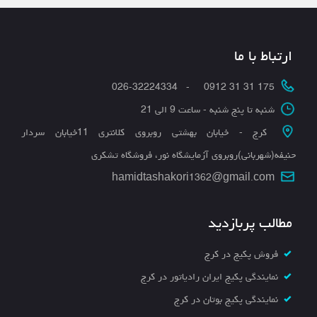
ارتباط با ما
175 31 31 0912 - 026-32224334
شنبه تا پنج شنبه - ساعت 9 الی 21
کرج - خیابان بهشتی روبروی کلانتری 11خیابان سردار
حنیفه(شهربانی)روبروی آزمایشگاه نور، فروشگاه تشکری
hamidtashakori1362@gmail.com
مطالب پربازدید
فروش پکیج در کرج
نمایندگی پکیج ایران رادیاتور در کرج
نمایندگی پکیج بوتان در کرج