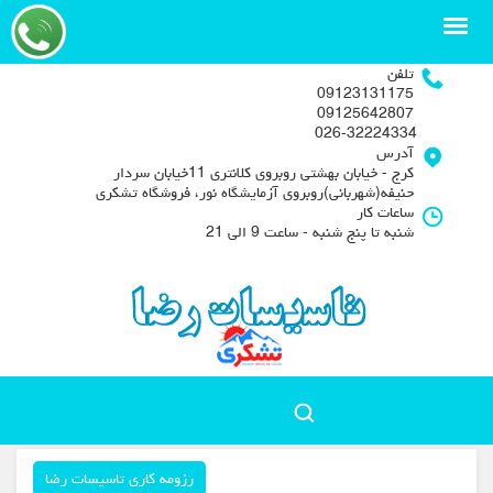
تلفن
09123131175
09125642807
026-32224334
آدرس
کرج - خیابان بهشتی روبروی کلانتری 11خیابان سردار
حنیفه(شهربانی)روبروی آزمایشگاه نور، فروشگاه تشکری
ساعات کار
شنبه تا پنج شنبه - ساعت 9 الی 21
رزومه کاری تاسیسات رضا