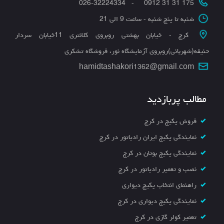
175 31 31 0912 - 026-32224334
شنبه تا پنج شنبه - ساعت 9 الی 21
کرج - خیابان بهشتی روبروی کلانتری 11خیابان سردار
حنیفه(شهربانی)روبروی آزمایشگاه نور، فروشگاه تشکری
hamidtashakori1362@gmail.com
مطالب پربازدید
فروش پکیج در کرج
نمایندگی پکیج ایران رادیاتور در کرج
نمایندگی پکیج بوتان در کرج
نصب و تعمیر رادیاتور در کرج
راهنمای انتخاب پکیج دیواری
نمایندگی پکیج دیواری در کرج
تعمیر کولر گازی در کرج