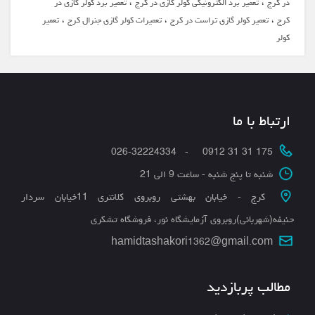
،
،
در کرج
تعمیر برد الکترونیکی کولر گازی در کرج
تعمیر برد کولر گازی در
،
،
،
کرج
تعمیر کولر گازی تراست در کرج
تعمیرات کولر گازی جنرال کرج
تعمیر
کولر
ارتباط با ما
175 31 31 0912 - 026-32224334
شنبه تا پنج شنبه - ساعت 9 الی 21
کرج - خیابان بهشتی روبروی کلانتری 11خیابان سردار
حنیفه(شهربانی)روبروی آزمایشگاه نور، فروشگاه تشکری
hamidtashakori1362@gmail.com
مطالب پربازدید