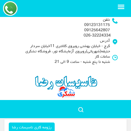
تلفن
09123131175
09125642807
026-32224334
آدرس
کرج - خیابان بهشتی روبروی کلانتری 11خیابان سردار
حنیفه(شهربانی)روبروی آزمایشگاه نور، فروشگاه تشکری
ساعات کار
شنبه تا پنج شنبه - ساعت 9 الی 21
رزومه کاری تاسیسات رضا