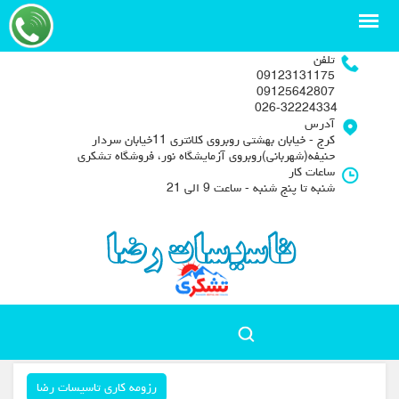
تلفن
09123131175
09125642807
026-32224334
آدرس
کرج - خیابان بهشتی روبروی کلانتری 11خیابان سردار
حنیفه(شهربانی)روبروی آزمایشگاه نور، فروشگاه تشکری
ساعات کار
شنبه تا پنج شنبه - ساعت 9 الی 21
رزومه کاری تاسیسات رضا