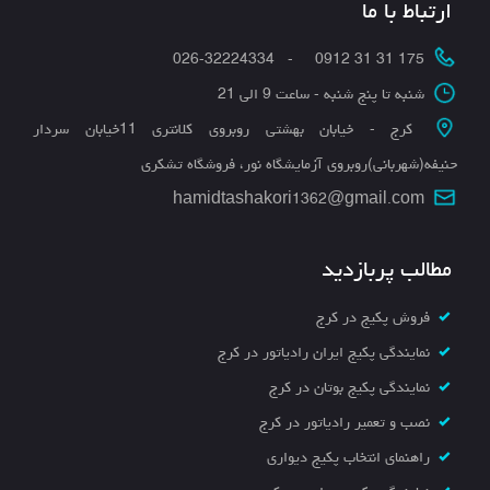
ارتباط با ما
175 31 31 0912 - 026-32224334
شنبه تا پنج شنبه - ساعت 9 الی 21
کرج - خیابان بهشتی روبروی کلانتری 11خیابان سردار
حنیفه(شهربانی)روبروی آزمایشگاه نور، فروشگاه تشکری
hamidtashakori1362@gmail.com
مطالب پربازدید
فروش پکیج در کرج
نمایندگی پکیج ایران رادیاتور در کرج
نمایندگی پکیج بوتان در کرج
نصب و تعمیر رادیاتور در کرج
راهنمای انتخاب پکیج دیواری