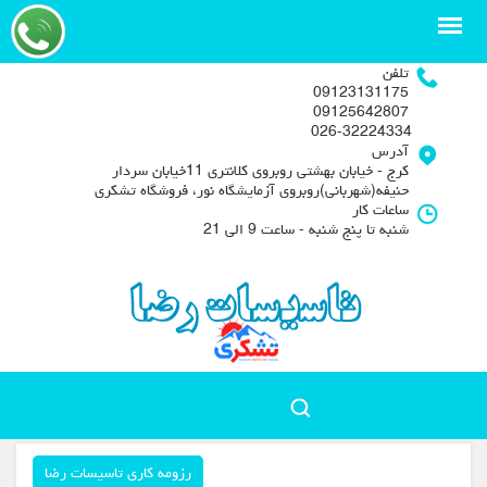
تلفن
09123131175
09125642807
026-32224334
آدرس
کرج - خیابان بهشتی روبروی کلانتری 11خیابان سردار
حنیفه(شهربانی)روبروی آزمایشگاه نور، فروشگاه تشکری
ساعات کار
شنبه تا پنج شنبه - ساعت 9 الی 21
رزومه کاری تاسیسات رضا