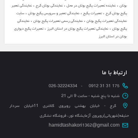
،
،
،
بوتان
نماینده تعمیرات پکیج بوتان در محل
نمایندگی بوتان کرج
نمایندگی تعمیر
،
،
،
پکیج بوتان کرج
تعمیرات پکیج
نمایندگی تعمیر و سرویس پکیج بوتان
سایت
،
،
نمایندگی تعمیرات پکیج بوتان
نمایندگی رسمی تعمیرات پکیج بوتان
نمايندگي
،
،
پكيج بوتان
نمايندگي تعميرات پكيج بوتان در استان البرز
تعمیرات پکیج دیواری
بوتان در استان البرز
ارتباط با ما
175 31 31 0912 - 026-32224334
شنبه تا پنج شنبه - ساعت 9 الی 21
کرج - خیابان بهشتی روبروی کلانتری 11خیابان سردار
حنیفه(شهربانی)روبروی آزمایشگاه نور، فروشگاه تشکری
hamidtashakori1362@gmail.com