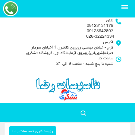
تلفن
09123131175
09125642807
026-32224334
آدرس
کرج - خیابان بهشتی روبروی کلانتری 11خیابان سردار
حنیفه(شهربانی)روبروی آزمایشگاه نور، فروشگاه تشکری
ساعات کار
شنبه تا پنج شنبه - ساعت 9 الی 21
رزومه کاری تاسیسات رضا