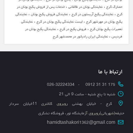
،
،
حصارک کرج
نمایندگی بوتان در طالقانی
خدمات پس از فروش پکیج بوتان در
،
،
،
کرج
نمایندگی پکیج آریستون در کرج
نمایندگی فروش پکیج بوتان
نمایندگی
،
،
پکیج بوتان در مهرشهر کرج
لیست نمایندگی پکیج بوتان در کرج
نمایندگی
،
،
تعمیرات پکیج بوتان کرج
فروش پکیج در کرج
نمایندگی پکیج بوتان در
،
فردیس
نمایندگی ایران رادیاتور در محمدشهر کرج
ارتباط با ما
175 31 31 0912 - 026-32224334
شنبه تا پنج شنبه - ساعت 9 الی 21
کرج - خیابان بهشتی روبروی کلانتری 11خیابان سردار
حنیفه(شهربانی)روبروی آزمایشگاه نور، فروشگاه تشکری
hamidtashakori1362@gmail.com