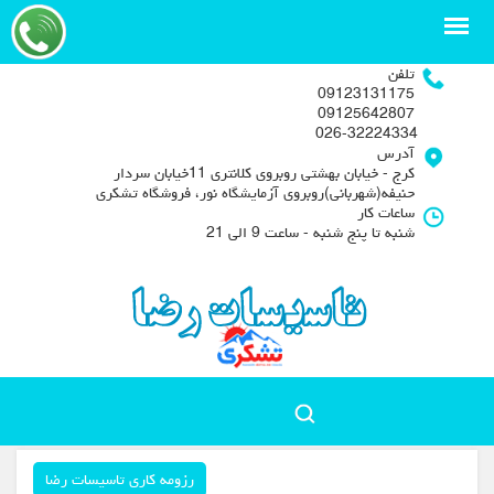
تلفن
09123131175
09125642807
026-32224334
آدرس
کرج - خیابان بهشتی روبروی کلانتری 11خیابان سردار
حنیفه(شهربانی)روبروی آزمایشگاه نور، فروشگاه تشکری
ساعات کار
شنبه تا پنج شنبه - ساعت 9 الی 21
رزومه کاری تاسیسات رضا