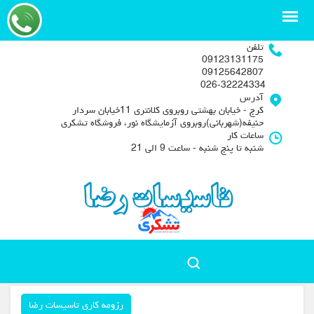
تلفن
09123131175
09125642807
026-32224334
آدرس
کرج - خیابان بهشتی روبروی کلانتری 11خیابان سردار
حنیفه(شهربانی)روبروی آزمایشگاه نور، فروشگاه تشکری
ساعات کار
شنبه تا پنج شنبه - ساعت 9 الی 21
رزومه کاری تاسیسات رضا