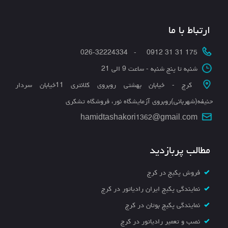
ارتباط با ما
175 31 31 0912 - 026-32224334
شنبه تا پنج شنبه - ساعت 9 الی 21
کرج - خیابان بهشتی روبروی کلانتری 11خیابان سردار
حنیفه(شهربانی)روبروی آزمایشگاه نور، فروشگاه تشکری
hamidtashakori1362@gmail.com
مطالب پربازدید
فروش پکیج در کرج
نمایندگی پکیج ایران رادیاتور در کرج
نمایندگی پکیج بوتان در کرج
نصب و تعمیر رادیاتور در کرج