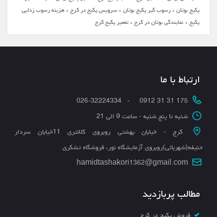
،
،
،
پکیج بوتان
رسوب گیر پکیج بوتان
سرویس پکیج در کرج
هزینه رسوب زدایی
،
،
پکیج
نمایندگی بوتان در کرج
تعمیر پکیج کرج
ارتباط با ما
175 31 31 0912 - 026-32224334
شنبه تا پنج شنبه - ساعت 9 الی 21
کرج - خیابان بهشتی روبروی کلانتری 11خیابان سردار
حنیفه(شهربانی)روبروی آزمایشگاه نور، فروشگاه تشکری
hamidtashakori1362@gmail.com
مطالب پربازدید
فروش پکیج در کرج