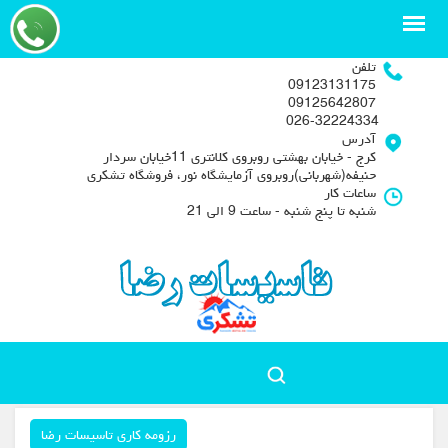
تلفن
09123131175
09125642807
026-32224334
آدرس
کرج - خیابان بهشتی روبروی کلانتری 11خیابان سردار
حنیفه(شهربانی)روبروی آزمایشگاه نور، فروشگاه تشکری
ساعات کار
شنبه تا پنج شنبه - ساعت 9 الی 21
رزومه کاری تاسیسات رضا