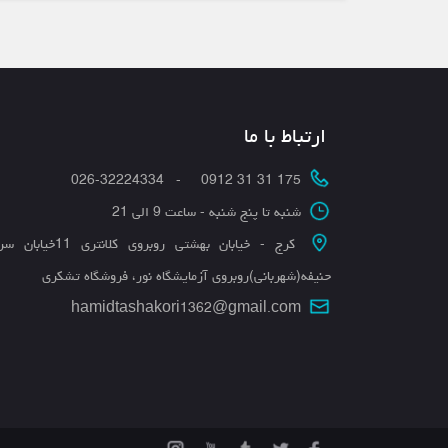
ارتباط با ما
175 31 31 0912 - 026-32224334
شنبه تا پنج شنبه - ساعت 9 الی 21
کرج - خیابان بهشتی روبروی کلانتری 11
حنیفه(شهربانی)روبروی آزمایشگاه نور، فروشگاه تشکری
hamidtashakori1362@gmail.com