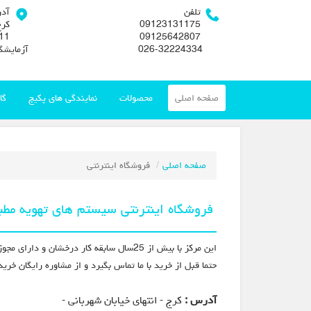
تلفن
آد
09123131175
کرج
09125642807
026-32224334
آزمایشگ
صفحه اصلی
محصولات
نمایندگی های پکیج
گا
صفحه اصلی
فروشگاه اینترنتی
فروشگاه اینترنتی سیستم های تهویه مط
این مرکز با بیش از 25سال سابقه کار درخشان و دارای مجوز معتبر از برندهای شناخته شده ایرانی و جهانی، و مورد اطمینان مشتریان گرامی در کرج، در خدمت شما میباشد.
حتما قبل از خرید با ما تماس بگیرد و از مشاوره رایگان خ
آدرس :
کرج - انتهای خیابان شهربانی -