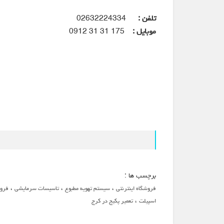
تلفن :
02632224334
موبایل :
175 31 31 0912
برچسب ها :
،
،
،
فروشگاه اینترنتی
سیستم تهویه مطبوع
تاسیسات سرمایشی
فرو
،
اسپیلت
تعمیر پکیج در کرج