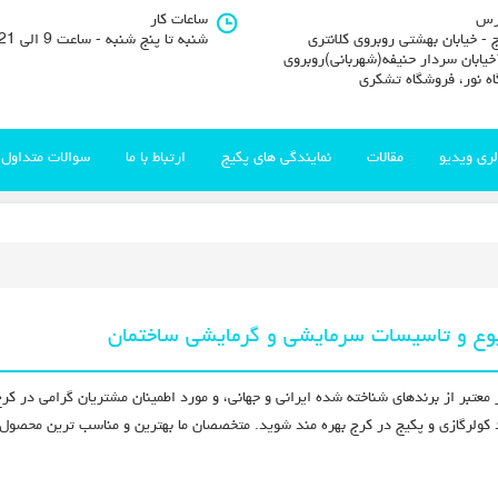
رس
ساعات کار
 - خیابان بهشتی روبروی کلانتری
شنبه تا پنج شنبه - ساعت 9 الی 21
11خیابان سردار حنیفه(شهربانی)روبروی
اه نور، فروشگاه تشکری
لری ویدیو
مقالات
نمایندگی های پکیج
ارتباط با ما
سوالات متداول
بوع و تاسیسات سرمایشی و گرمایشی ساختمان
رید کولرگازی و پکیج در کرج بهره مند شوید. متخصصان ما بهترین و مناسب ترین محصو