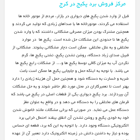
مرکز فروش برد پکیج در کرج
قبل از وارد شدن پکیج های دیواری در بازار، مردم از موتور خانه ها
استفاده می کردند، موتورخانه ها با صداهای زیادی که تولید می کردند و
همچنین مشترک بودن میزان مصرفی مشکلاتی داشتند که با وارد شدن
پکیج ها تا حدودی این مشکلات حل شده است. پکیج ها در موارد
مختلفی و به علل مختلفی ممکن است دچار مشکلاتی بشوند. مشکلاتی از
قبیل صدای زیاد دستگاه، روشن نشدن پکیج، نشتی پکیج ها، گرم
نکردن آب به میزان کافی توسط پکیج ها و… از مشکلات رایج پکیج ها
می باشد. با توجه به اینکه حمل و جابجایی پکیج ها ممکن است باعث
ضربه و خسارت به دستگاه شود و همچنین حمل آن هزینه زیادی را دارد
بهتر است تا تعمیرکاران در محل مورد نظر حاضر شوند و به حل مشکلات
آن بپردازند. برد پکیج دیواری یکی از قطعات اصلی در پکیج می باشد که
فرمان های مختلفی را به دستگاه می دهد و در واقع به عنوان مغز
دستگاه عمل می نماید. در صورتی که برخی مشکلات مانند خاموش شدن
خود به خودی پکیج و روشن نشدن آن اتفاق بیفتد احتمال خرابی برد
الکترونیکی دستگاه وجود دارد. با اتوجه به این که برد، قطعه ای حساس
بوده و نیاز به داشتن دانش در زمینه الکترونیک دارد تعمیر آن از عهده