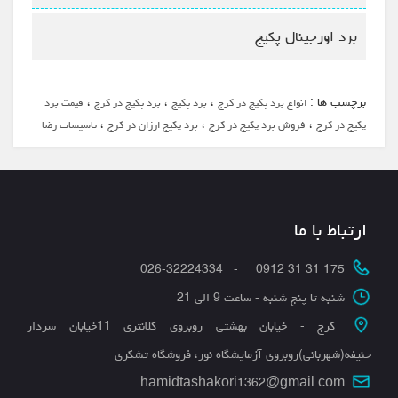
برد اورجینال پکیج
برچسب ها :
،
،
،
انواع برد پکیج در کرج
برد پکیج
برد پکیج در کرج
قیمت برد
،
،
،
پکیج در کرج
فروش برد پکیج در کرج
برد پکیج ارزان در کرج
تاسیسات رضا
ارتباط با ما
175 31 31 0912 - 026-32224334
شنبه تا پنج شنبه - ساعت 9 الی 21
کرج - خیابان بهشتی روبروی کلانتری 11خیابان سردار
حنیفه(شهربانی)روبروی آزمایشگاه نور، فروشگاه تشکری
hamidtashakori1362@gmail.com