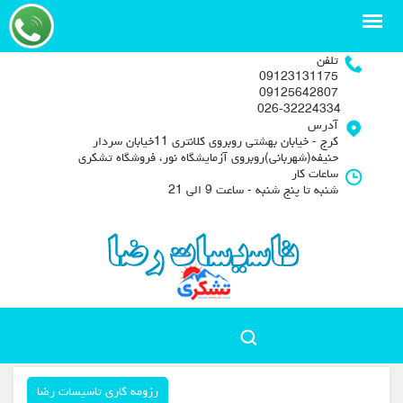
تلفن
09123131175
09125642807
026-32224334
آدرس
کرج - خیابان بهشتی روبروی کلانتری 11خیابان سردار
حنیفه(شهربانی)روبروی آزمایشگاه نور، فروشگاه تشکری
ساعات کار
شنبه تا پنج شنبه - ساعت 9 الی 21
رزومه کاری تاسیسات رضا