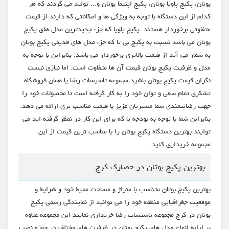
بوتان، پکیج پاویا بوتان، پکیج اپتیما بوتان و... تولید می گردند که هر
کدام از این دستگاه با توجه به ویژگی ها و امکاناتی که دارند از قیمت
متفاوتی برخوردار هستند. پکیج پاویا که جزء جدیدترین مدل های پکیج
بوتان می باشد نسبت به پکیج بی تا که جزء مدل های قدیمی پکیج بوتان
به شمار می آید از قیمت بالاتری برخوردار می باشد. بنابراین با توجه به
مدل و ظرفیت پکیج بوتان قیمت آن ها متفاوت است. اما نیازی نیست
نگران قیمت پکیج بوتان باشید مجموعه تاسیسات رضا یا همان فروشگاه
تشکری تمام سعی و توان خود را به کار گرفته است تا محصولات خود را
جهت رضایتمندی شما مشتریان عزیز با قیمت مناسب تری ارائه می دهد.
بنابراین شما با توجه به بودجه یا که برای این کار در نمظر گرفته اید می
توایند بهترین دستگاه پکیج بوتان را با مناسب ترین قیمت از این
مجموعه خریداری کنید.
بهترین پکیج بوتان در حصارک کرج
بهترین پکیج بوتان متناسب با متراژ و مساحت محیط خود و شرایط و
موقعیت جغرافیایی منطقه خود را می توانید از نمایندگی رسمی پکیج
بوتان در کرج مجموعه تاسیسات رضا خریداری نمایید این مجموعه علاوه
بر ارائه انواع مدل های پکیج بوتان در ظرفیت های مختلف در حوزه نصب