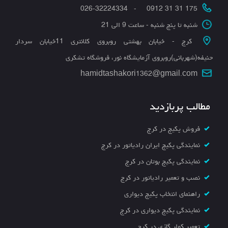
175 31 31 0912 - 026-32224334
شنبه تا پنج شنبه - ساعت 9 الی 21
کرج - خیابان بهشتی روبروی کلانتری 11خیابان سردار
حنیفه(شهربانی)روبروی آزمایشگاه نور، فروشگاه تشکری
hamidtashakori1362@gmail.com
مطالب پربازدید
فروش پکیج در کرج
نمایندگی پکیج ایران رادیاتور در کرج
نمایندگی پکیج بوتان در کرج
نصب و تعمیر رادیاتور در کرج
راهنمای انتخاب پکیج دیواری
نمایندگی پکیج دیواری در کرج
تعمیر کولر گازی در کرج