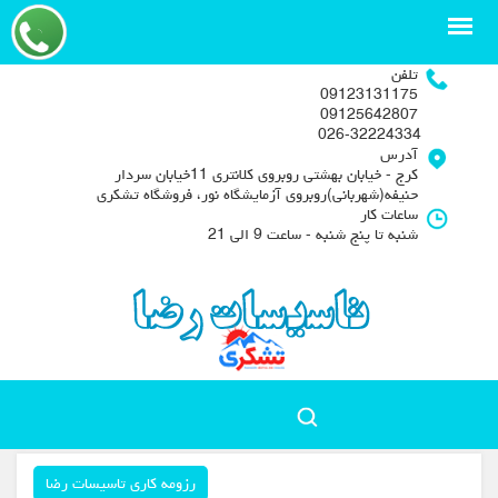
تلفن
09123131175
09125642807
026-32224334
آدرس
کرج - خیابان بهشتی روبروی کلانتری 11خیابان سردار
حنیفه(شهربانی)روبروی آزمایشگاه نور، فروشگاه تشکری
ساعات کار
شنبه تا پنج شنبه - ساعت 9 الی 21
رزومه کاری تاسیسات رضا