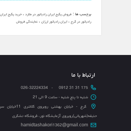
برچسب ها :
،
فروش پکیج ایران رادیاتور در ملارد
خرید پکیج ایران 
،
،
رادیاتور در کرج
ایران رادیاتور ارزان
نمایندگی فروش
ارتباط با ما
175 31 31 0912 - 026-32224334
شنبه تا پنج شنبه - ساعت 9 الی 21
کرج - خیابان بهشتی روبروی کلانتری 11
حنیفه(شهربانی)روبروی آزمایشگاه نور، فروشگاه تشکری
hamidtashakori1362@gmail.com