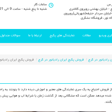
رس
ساعات کار
 - خیابان بهشتی روبروی کلانتری
شنبه تا پنج شنبه - ساعت 9 الی 21
11خیابان سردار حنیفه(شهربانی)روبروی
اه نور، فروشگاه تشکری
لری ویدیو
مقالات
نمایندگی های پکیج
ارتباط با ما
سوالات متداول
ن رادیاتور در کرج
فروش پکیج ایران رادیاتور در کرج
فروش پکیج ایران رادیاتور
فروش احتیاج به یک سری نمایندگی های معتبر و اموزش دیده دارد تا بتوتند به راح
شده میدهد ممکن است که مشکلاتی بعد از گذشت زمان یا شرایط اب و هوایی پیش بیاید 
یکنند.