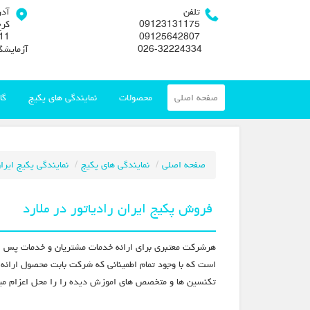
تلفن
آد
09123131175
کرج
09125642807
026-32224334
آزمایشگ
صفحه اصلی
محصولات
نمایندگی های پکیج
گا
صفحه اصلی
نمایندگی های پکیج
نمایندگی پکیج ایرا
فروش پکیج ایران رادیاتور در ملارد
هرشرکت معتبری برای ارائه خدمات مشتریان و خدمات پس از 
است که با وجود تمام اطمینانی که شرکت بابت محصول ارائه 
تکنسین ها و متخصص های اموزش دیده را را محل اعزام م