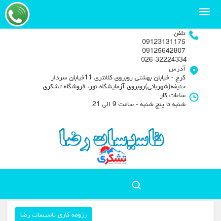
تلفن
09123131175
09125642807
026-32224334
آدرس
کرج - خیابان بهشتی روبروی کلانتری 11خیابان سردار
حنیفه(شهربانی)روبروی آزمایشگاه نور، فروشگاه تشکری
ساعات کار
شنبه تا پنج شنبه - ساعت 9 الی 21
رزومه کاری تاسیسات رضا