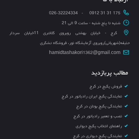
175 31 31 0912 - 026-32224334
شنبه تا پنج شنبه - ساعت 9 الی 21
کرج - خیابان بهشتی روبروی کلانتری 11خیابان سردار
حنیفه(شهربانی)روبروی آزمایشگاه نور، فروشگاه تشکری
hamidtashakori1362@gmail.com
مطالب پربازدید
فروش پکیج در کرج
نمایندگی پکیج ایران رادیاتور در کرج
نمایندگی پکیج بوتان در کرج
نصب و تعمیر رادیاتور در کرج
راهنمای انتخاب پکیج دیواری
نمایندگی پکیج دیواری در کرج