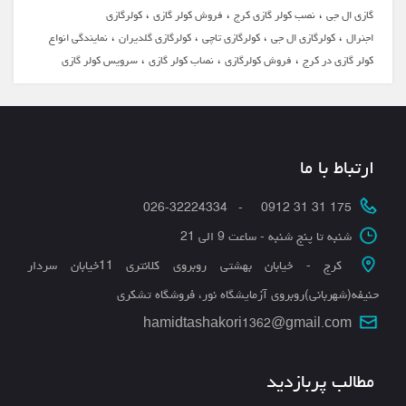
،
،
،
گازی ال جی
نصب کولر گازی کرج
فروش کولر گازی
کولرگازی
،
،
،
،
اجنرال
کولرگازی ال جی
کولرگازی تاچی
کولرگازی گلدیران
نمایندگی انواع
،
،
،
کولر گازی در کرج
فروش کولرگازی
نصاب کولر گازی
سرویس کولر گازی
ارتباط با ما
175 31 31 0912 - 026-32224334
شنبه تا پنج شنبه - ساعت 9 الی 21
کرج - خیابان بهشتی روبروی کلانتری 11خیابان سردار
حنیفه(شهربانی)روبروی آزمایشگاه نور، فروشگاه تشکری
hamidtashakori1362@gmail.com
مطالب پربازدید