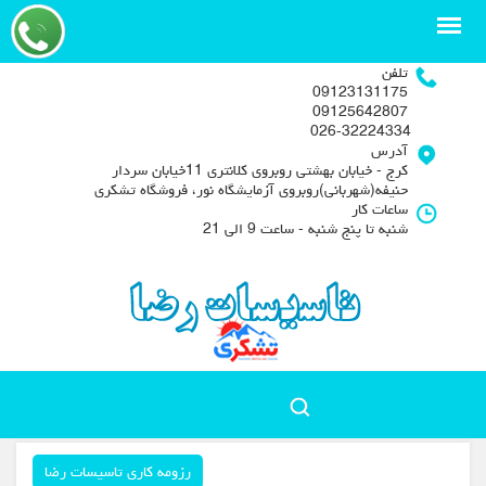
تلفن
09123131175
09125642807
026-32224334
آدرس
کرج - خیابان بهشتی روبروی کلانتری 11خیابان سردار
حنیفه(شهربانی)روبروی آزمایشگاه نور، فروشگاه تشکری
ساعات کار
شنبه تا پنج شنبه - ساعت 9 الی 21
رزومه کاری تاسیسات رضا