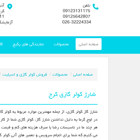
تلفن
آد
09123131175
کرج
09125642807
026-32224334
آزمایشگ
صفحه اصلی
محصولات
نمایندگی های پکیج
گا
صفحه اصلی
محصولات
فروش کولر گازی و اسپلیت
شارژ کولر گازی کرج
شارژ گاز کولر گازی، از جمله مهمترین موارد مربوط به کول
در اوج گرما به دلیل نداشتن شارژ گاز، کولر گازی شما از کا
هر چند ما در تاسیسات رضا با صرف هزینه های کم و قیمت بسی
می کنیم که شما برای انجام سرویس و تعمیر های آتی کولر گا