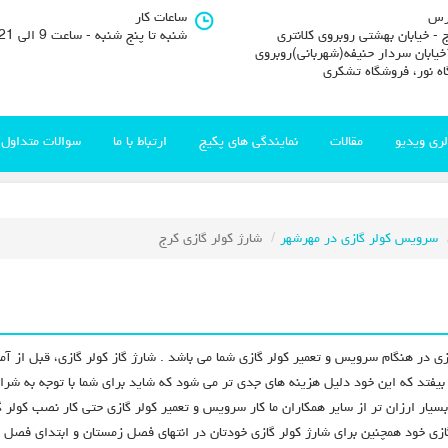
رس
ساعات کار
 - خیابان بهشتی روبروی کلانتری
شنبه تا پنج شنبه - ساعت 9 الی 21
11خیابان سردار حنیفه(شهربانی)روبروی
اه نور، فروشگاه تشکری
لری ویدیو
مقالات
نمایندگی های پکیج
ارتباط با ما
سوالات متداول
سرویس کولر گازی در مهرشهر
شارژ کولر گازی کرج
ر گازی در هنگام سرویس و تعمیر کولر گازی شما می باشد . شارژ گاز کولر گازی، قبل 
ر بیفتد که این خود دلیل هزینه های جدی تر می شود که شاید برای شما با توجه به شرا
ار ارزان تر از سایر همکاران ما کار سرویس و تعمیر کولر گازی حتی کار نصب کولر گ
زی خود همچنین برای شارژ کولر گازی خودتان در انتهای فصل زمستان و ابتدای فصل بهار