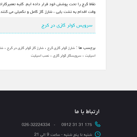
نقاط کرج را تحت پوشش خود قرار داده ایم. کلیه تعمیرکاران
وقت اقدام به نشت یابی ، شارژ گاز کامل و تکمیلی می کنند.
سرویس کولر گازی در کرج
برچسب ها :
،
،
شارژ کولر گازی کرج
شارژ گاز کولر گازی در کرج
شار
،
،
اسپلیت
سرویسکار کولر گازی
نصب اسپلیت
ارتباط با ما
175 31 31 0912 - 026-32224334
شنبه تا پنج شنبه - ساعت 9 الی 21