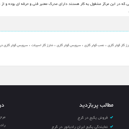
ی که در این مرکز مشغول به کار هستند دارای مدرک معتبر فنی و حرفه ای بوده و از م
،
،
،
،
ژ گاز کولر گازی
نصب کولر گازی
سرویس کولر گازی
شارژ گاز اسپیلت
سرویس کولر گازی در
مطالب پربازدید
در
مرجع
فروش پکیج در کرج
رادی
نمایندگی پکیج ایران رادیاتور در کرج