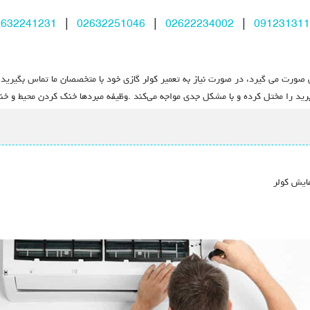
2632241231
|
02632251046
|
02622234002
|
091231311
 صورت می گیرد، در صورت نیاز به تعمیر کولر گازی خود با متخصصان ما تماس بگیرید.
برید را مختل کرده و با مشکل جدی مواجه می‌کند .وظیفه مبردها خنک کردن محیط و خن
مایش کولر