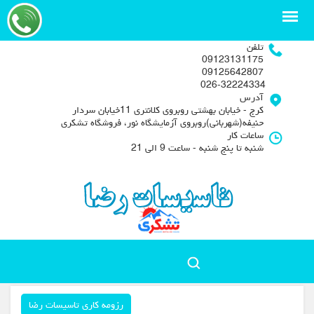
تلفن
09123131175
09125642807
026-32224334
آدرس
کرج - خیابان بهشتی روبروی کلانتری 11خیابان سردار
حنیفه(شهربانی)روبروی آزمایشگاه نور، فروشگاه تشکری
ساعات کار
شنبه تا پنج شنبه - ساعت 9 الی 21
رزومه کاری تاسیسات رضا