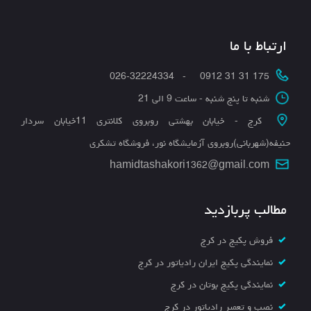
ارتباط با ما
175 31 31 0912 - 026-32224334
شنبه تا پنج شنبه - ساعت 9 الی 21
کرج - خیابان بهشتی روبروی کلانتری 11خیابان سردار
حنیفه(شهربانی)روبروی آزمایشگاه نور، فروشگاه تشکری
hamidtashakori1362@gmail.com
مطالب پربازدید
فروش پکیج در کرج
نمایندگی پکیج ایران رادیاتور در کرج
نمایندگی پکیج بوتان در کرج
نصب و تعمیر رادیاتور در کرج