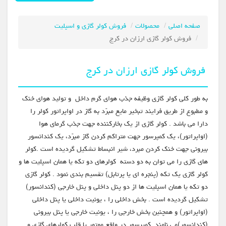
صفحه اصلی
محصولات
فروش کولر گازی و اسپلیت
فروش کولر گازی ارزان در کرج
فروش کولر گازی ارزان در کرج
به طور کلی کولر گازی وظیفه جذب هوای گرم داخل و تولید هوای خنک
و مطبوع از طریق فرایند تبخیر مایع مبرّد به گاز در اواپراتور کولر را
دارا می باشد . کولر گازی از یک بخارکننده جهت جذب گرمای هوا
(اواپراتور)، یک کمپرسور جهت متراکم کردن گاز مبرّد، یک کندانسور
بیرونی جهت خنک کردن مبرد، شیر انبساط تشکیل گردیده است .کولر
های گازی را می توان به دو دسته کولرهای دو تکه یا همان اسپلیت ها و
کولر گازی یک تکه (پنجره ای یا پرتابل) تقسیم بندی نمود . کولر گازی
دو تکه یا همان اسپلیت ها از دو پنل داخلی و پنل خارجی (کندانسور)
تشکیل گردیده است . بخش داخلی را ، یونیت داخلی یا پنل داخلی
(اواپراتور) و همچنین بخش خارجی را ، یونیت خارجی یا پنل بیرونی
(كندانسور)می نامند. کمپرسور در واقع موتور یا قلب کولرهای گازی و