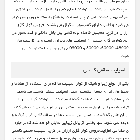
توان سرمایشی بالا و قدرت پرتاب باد بالایی دارد. لازم به ذکر است که
اسپلیت های ایستاده می توانند فضای کمی را اشغال کرده و در انرژی
صرفه جویی نمایند. این نوع از اسپلیت به شکل ایستاده روی زمین قرار
می گیرد و اغلب دارای کمپرسور اسکرال می باشند. فروش کولر گازی
ارزان در کرج. همچنین فاصله لوله کشی بین پانل داخلی و کندانسور در
این کولرها گازی بیشتر از اسپلیت های دیواری است و در ظرفیت های
48000، 60000، 80000 و 96000 بی تی یو بر ساعت تولید می
شوند.
اسپلیت سقفی کاستی
یکی از انواع زیبا و شیک از کولر اسپلیت ها که برای استفاده از فضاها و
محیط های اداری بسیار مناسب است، اسپلیت سقفی کاستی می باشد.
نوع عملکرد این اسپلیت ها به گونه ایست که می توانند گرما و سرمای
تولید شده را از طریق سقف به سمت زمین از هر چهار جهت پخش کنند.
از آن جایی که قسمت اصلی این اسپلیت ها در سقف کاذب قرار گرفته و
دیده نمی شود، تنها بخشی از پانل زیبایی نمایان خواهد شد که بر جلوه
ی فضا می افزاید.فروش کولر گازی ارزان در کرج. اسپلیت سقفی کاستی
به ریموت کنترل های دستی و دیواری مجهز هستند و می توانند علاوه بر