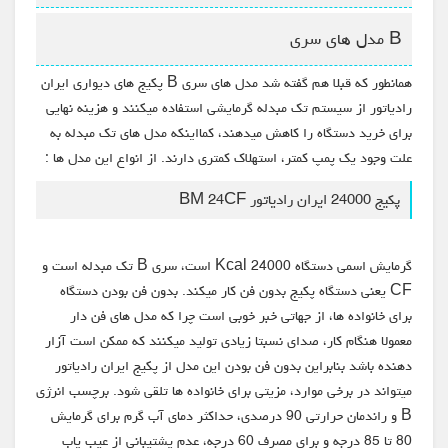
B مدل های سری
همانطور که قبلا هم گفته شد مدل های سری B پکیج های دیواری ایران
رادیاتور از سیستم تک مبدله گرمایشی استفاده میکنند و هزینه نهایی
برای خرید دستگاه را کاهش میدهند، کمااینکه مدل های تک مبدله به
علت وجود یک پمپ کمتر، استهلاک کمتری دارند. از انواع این مدل ها :
پکیج 24000 ایران رادیاتور BM 24CF
گرمایش اسمی دستگاه 24000 Kcal است، سری B تک مبدله است و
CF یعنی دستگاه پکیج بدون فن کار میکند. بدون فن بودن دستگاه
برای خانواده ها، از جهاتی خبر خوبی است چرا که مدل های فن دار
معمولا هنگام کار، صدای نسبتا زیادی تولید میکنند که ممکن است آزار
دهنده باشد بنابراین بدون فن بودن این مدل از پکیج ایران رادیاتور
میتواند در برخی موارد، مزیتی برای خانواده ها تلقی شود. برچسب انرژی
B و راندمان حرارتی 90 درصدی، حداکثر دمای آب گرم برای گرمایش
80 تا 85 درجه و برای مصرف 60 درجه، عدم پشتیبانی از عیب یاب