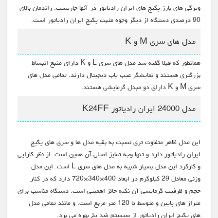
ویژگی های بارز پکیج های ایران رادیاتور در آنها جاریست. راندمان بالای
90 درصدی دستگاه از دیگر وجوه مثبت پکیج ایران رادیاتور است.
مدل های سری M و K
همانطور که قبلا گفته شد مدل های سری L و K دارای منبع انبساط
بزرگتری هستند و نمایشگر عیب یاب دیجیتال دارند. تمامی مدل های
سری M و K دارای دو مبدل گرمایشی هستند.
مدل 24000 ایران رادیاتور K24FF
این مدل ظاهر متفاوت تری نسبت به بقیه مدل ها و سری های پکیج
ایران رادیاتور دارد و تنها وجه تمایز اصلی آن همین است. از نظر کارایی
و کارکرد این مدل بسیار شبیه به مدل های سری L است. این مدل
وزنی معادل 29 کیلوگرم در ابعاد 400×340×720 دارد که در کنار
حجم و ظرفیت گرمایشی آن نکته حائز اهمیتی است. دستگاه مناسب برای
متراژ های پایین و متوسط تا 120 متر مربع است. و مانند تمامی مدل
های پکیج ایران رادیاتور از سیستم ضد یخ بهره می برد.