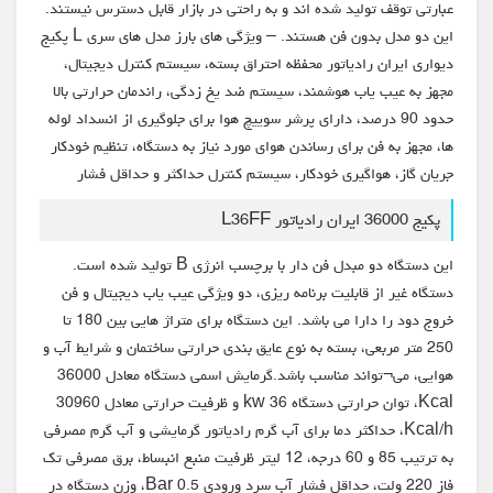
عبارتی توقف تولید شده اند و به راحتی در بازار قابل دسترس نیستند.
این دو مدل بدون فن هستند. – ویژگی های بارز مدل های سری L پکیج
دیواری ایران رادیاتور محفظه احتراق بسته، سیستم کنترل دیجیتال،
مجهز به عیب یاب هوشمند، سیستم ضد یخ زدگی، راندمان حرارتی بالا
حدود 90 درصد، دارای پرشر سوییچ هوا برای جلوگیری از انسداد لوله
ها، مجهز به فن برای رساندن هوای مورد نیاز به دستگاه، تنظیم خودکار
جریان گاز، هواگیری خودکار، سیستم کنترل حداکثر و حداقل فشار
پکیج 36000 ایران رادیاتور L36FF
این دستگاه دو مبدل فن دار با برچسب انرژی B تولید شده است.
دستگاه غیر از قابلیت برنامه ریزی، دو ویژگی عیب یاب دیجیتال و فن
خروج دود را دارا می باشد. این دستگاه برای متراژ هایی بین 180 تا
250 متر مربعی، بسته به نوع عایق بندی حرارتی ساختمان و شرایط آب و
هوایی، می¬تواند مناسب باشد.گرمایش اسمی دستگاه معادل 36000
Kcal، توان حرارتی دستگاه 36 kw و ظرفیت حرارتی معادل 30960
Kcal/h، حداکثر دما برای آب گرم رادیاتور گرمایشی و آب گرم مصرفی
به ترتیب 85 و 60 درجه، 12 لیتر ظرفیت منبع انبساط، برق مصرفی تک
فاز 220 ولت، حداقل فشار آب سرد ورودی 0.5 Bar، وزن دستگاه در