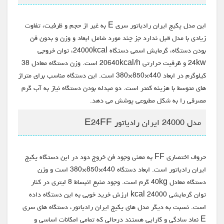
این مدل پکیج ایران رادیاتور سری E به غیر از حجم و ظرفیت، تفاوت
زیادی با مدل قبل ندارد جز چند مورد شامل ابعاد و وزن و بدون فن
بودن دستگاه، گرمایش اسمی دستگاه 24000kcal، توان خروجی
24kw و ظرفیت حرارتی 20640kcal/h است. وزن دستگاه معادل 38
کیلوگرم در ابعاد 440×850×380 است. این دستگاه مناسب برای متراژ
های متوسط با هزینه کمتر است. دو مبدله بودن دستگاه نیاز به آب گرم
مصرفی را به شکل مطبوعی پوشش می دهد.
مدل 24000 ایران رادیاتور E24FF
حروف اختصاری FF به معنی وجود فن خروج دود در این دستگاه پکیج
ایران رادیاتور است. ابعاد دستگاه 440×850×380 است و وزن
دستگاه معادل 40kg گرم است. وجود منبع انبساط 8 لیتری در کنار
توان گرمایشی 24000 kcal ارزش خرید خوبی به این دستگاه داده
است. نسبت به دیگر مدل های پکیج ایران رادیاتور، دستگاه های سری
E نماد سادگی و کارایی هستند درحالی که تمامی امکانات اساسی و