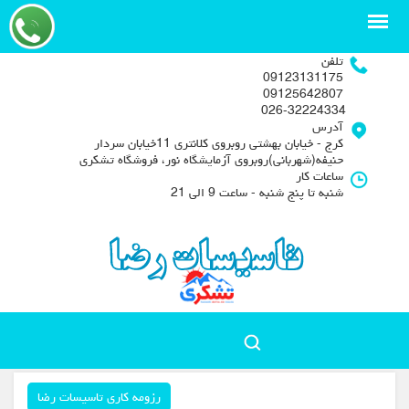
تلفن
09123131175
09125642807
026-32224334
آدرس
کرج - خیابان بهشتی روبروی کلانتری 11خیابان سردار
حنیفه(شهربانی)روبروی آزمایشگاه نور، فروشگاه تشکری
ساعات کار
شنبه تا پنج شنبه - ساعت 9 الی 21
رزومه کاری تاسیسات رضا