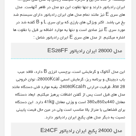
ایران رادیاتور دارند و تنها تفاوت این دو مدل در ظاهر آنهاست. مدل
های سری E نیز مانند تمام مدل های ایران رادیاتور دارای سیستم ضد
یخ می باشد. اکثر ویژگی های بارزی که برای سری L و B گفته شد در
مورد سری E نیز صادق است و تنها به موارد اضافه بر قبل یا تفاوت ها
اشاره میکنیم. از مدل های سری E ایران رادیاتور شامل :
مدل 28000 ایران رادیاتور ES28FF
این مدل آنالوگ و گرمایشی است، برچسب انرژی B دارد، فاقد عیب
یاب دیجیتال و برنامه ریز، گرمایش اسمی 28000Kcal، توان خروجی
28 kw، ظرفیت حرارتی 24080Kcal/h، بقیه موارد فنی دستگاه مانند
مدل های قبل است پس از گفتن اضافات پرهیز میکنیم. ابعاد دستگاه
معادل 440×850×380 است و وزنی معادل 41kg دارد. این دستگاه
برای فضاهایی با متراژ بالا مناسب است ولی در عین حال قیمت پایینی
نسبت به دیگر مدل های پکیج ایران رادیاتور دارد.
مدل 24000 پکیج ایران رادیاتور E24CF