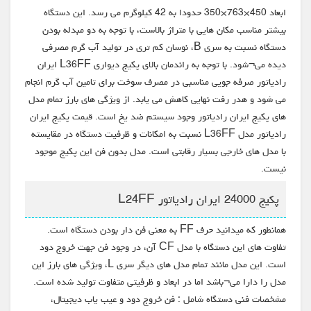
ابعاد 450×763×350 حدودا به 42 کیلوگرم می رسد. این دستگاه
بیشتر مناسب مکان هایی با متراژ بالاست، با توجه به دو مبدله بودن
دستگاه نسبت به سری B، نوسان کم تری در تولید آب گرم مصرفی
دیده می¬شود. با توجه به راندمان بالای پکیج دیواری L36FF ایران
رادیاتور صرفه جویی مناسبی در مصرف سوخت برای تامین آب گرم انجام
می شود و هدر رفت نهایی کاهش می یابد. از ویژگی های بارز تمام مدل
های پکیج ایران رادیاتور وجود سیستم ضد یخ است. قیمت پکیج ایران
رادیاتور مدل L36FF نسبت به امکانات و ظرفیت دستگاه در مقایسته
با مدل های خارجی بسیار رقابتی است. مدل بدون فن این پکیج موجود
نیست.
پکیج 24000 ایران رادیاتور L24FF
همانطور که میدانید حرف FF به معنی فن دار بودن دستگاه است.
تفاوت های این دستگاه با مدل CF آن، در وجود فن جهت خروج دود
است. این مدل مانند تمام مدل های دیگر سری L، ویژگی های بارز این
مدل را دارا می¬باشد اما در ابعاد و ظرفیتی متفاوت تولید شده است.
مشخصات فنی دستگاه شامل : فن خروج دود و عیب یاب دیجیتال،