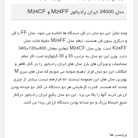
مدل 24000 ایران رادیاتور M24FF و M24CF
وجه تمایز این دو مدل در فن دستگاه ها خلاصه می شود. مدل FF با فن
و دیگری بدون فن هستند، ابعاد مدل M24FF دقیقا مانند مدل
K24FF است. ولی مدل M24CF ابعادی معادل 400×720×340
دارد. وزن این دو مدل به ترتیب 35 و 30 کیلوگرم است.اگر تمام
مشخصات و ویژگی های بارز مدل های ایران رادیاتور را در کنار ظاهر و
امکانات این دو مدل قرار دهیم متوجه می شویم که مدل های سری M
بهترین مدل های این مجموعه نیستند اما قرارهم نیست بیشتر از چیزی
باشند که هستند. قدرت گرمایشی هر دو دستگاه در کنار دو مبدله بودن
ارزش خرید آنها را بالا می برد. این دو مدل پکیج ایران رادیاتور درکنار
منبع انبساط بزرگ و دو مبدله بودن دستگاه ارزش پیدا می کنند.
برچسب ها :