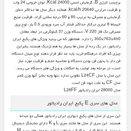
برچسب انرژی B، گرمایش اسمی 24000 Kcal، توان خروجی 24 وات
و ظرفیت حرارتی 20640 kcal/h، همانند دیگر مدل ها حداکثر دمای
گرمایشی و مصرفی به ترتیب 85 و 60 درجه سانتی گراد، ظرفیت منبع
انبساط 8 لیتری درکنار حداکثر فشار آب سرد ورودی 0.5 بار، نوع برق
مصرفی تک فاز 220 V، دستگاه وزن 37 کیلوگرمی در ابعاد معادل
450×763×350 را دارد. همانطور که می بینید ویژگی های پکیج ایران
رادیاتور، در یک رده از مدل ها بسیار به هم نزدیک هستند بنابراین
چیزی که افراد درهنگام خرید باید مد نظر قرار دهند نوع مبدل دستگاه،
فن دار یا بدون فن بودن دستگاه و محاسبه حجم و ظرفیت مورد نیاز
است، در مرحله بعد اولیت به امکانات و ویژگی های دستگاه می رسد.
این مدل با مدل L24CF تفاوتی ندارد تنها وجه تمایز آنها وزن کمتر
مدل CF به علت نبود فن است.
مدل 28000 ایران رادیاتور L28FF
مدل های سری E پکیج ایران رادیاتور
این سری از مدل های پکیج دیواری ایران رادیاتور همگی دو مبدله
هستند. این سری از مدل ها مانند سری L و K دارای نمایشگر دیجیتال
نیستند. از لحاظ کارایی و کارکرد شباهت زیادی به مدل های سری M