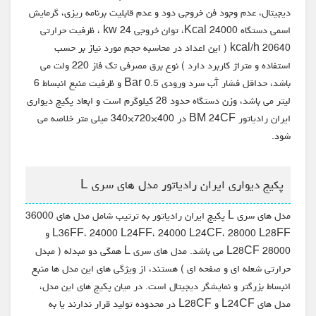
دیجیتال، عدم وجود فن خروجی دود و عدم قابلیت برنامه ریزی، گرمایش
اسمی دستگاه 24000 Kcal، توان خروجی 24 kw ، ظرفیت حرارتی
20640 kcal/h ( این اعداد در محاسبه حجم مورد نیاز بر حسب
استفاده و متراژ کاربرد دارد ) نوع برق مصرفی تک فاز 220 ولت می
باشد، حداقل فشار آّب سرد ورودی 0.5 Bar و ظرفیت منبع انبساط 6
لیتر می باشد، وزن دستگاه حدود 28 کیلوگرم است و ابعاد پکیج دیواری
ایران رادیاتور BM 24CF در 400×720×340 میلی متر خلاصه می
شود.
پکیج دیواری ایران رادیاتور مدل های سری L
مدل های سری L پکیج ایران رادیاتور به ترتیب شامل مدل های 36000
L36FF، 24000 L24FF، 24000 L24CF، 28000 L28FF و
28000 L28CF می باشد. مدل های سری L همگی دو مبدله ( مبدل
حرارتی شعله ای و صفحه ای ) هستند، از ویژگی های این مدل ها منبع
انبساط بزرگتر و نمایشگر دیجیتال است. در میان پکیج های این مدل،
مدل های L24CF و L28CF در محدوده تولید قرار ندارند یا به