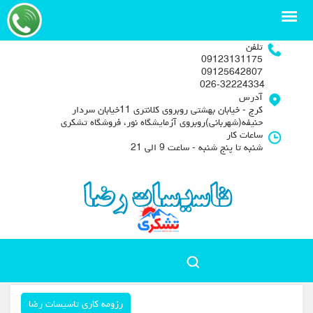
تلفن
09123131175
09125642807
026-32224334
آدرس
کرج - خیابان بهشتی روبروی کلانتری 11خیابان سردار
حنیفه(شهربانی)روبروی آزمایشگاه نور، فروشگاه تشکری
ساعات کار
شنبه تا پنج شنبه - ساعت 9 الی 21
رزومه کاری تاسیسات رضا