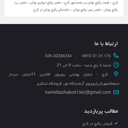
،
،
،
کرج
قیمت پکیج بوتان در محمدشهر کرج
تعمیر پکیج دیواری بوتان
تعمیر برد
،
،
پکیج بوتان
تعمیر پمپ پکیج بوتان
نمایندگی پکیج بوتان در کرج
ارتباط با ما
175 31 31 0912 - 026-32224334
شنبه تا پنج شنبه - ساعت 9 الی 21
کرج - خیابان بهشتی روبروی کلانتری 11خیابان سردار
حنیفه(شهربانی)روبروی آزمایشگاه نور، فروشگاه تشکری
hamidtashakori1362@gmail.com
مطالب پربازدید
فروش پکیج در کرج