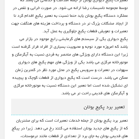
تعمیرات پکیج دیواری بوتان از جمله اقدامت و خدماتی می باشد که
توسط مجموعه تاسیسات رضا ارائه می شود. در صورت خرابی و نقص در
عملکرد دستگاه پکیج بوتان باید حتما نسبت به تعمیر پکیج اقدام کرد تا
از ایجاد مشکلات بزرگ تر در دستگاه و پرداخت هزینه های هنگفت جهت
تعمیرات و تعویض قطعات پکیج جلوگیری به عمل آید.
پکیج دیواری یکی از سیستم های گرمایشی رایج موجود در بازار می
باشد که امروزه مورد توجه و محبوبیت بسیاری از افراد قرار گرفته است
زیرا این دستگاه دارای ویژگی های منحصر به فردی نسبت به آبگرمکن و
موتورخانه مرکزی می باشد یکی از ویژگی های مهم پکیج های دیواری
سهولت در تعمرات و سرویس پکیج در محل مورد نظر در کمترین زمان
ممکن می باشد. درست است که پکیج دیواری از قطعات کوچک و پیچیده
ای تشکیل شده است اما تعمیر این دستگاه نسبت به موتورخانه مرکزی
و آبگرمکن های قدیمی راحت تر می باشد.
تعمیر برد پکیج بوتان
تعمیر برد پکیج بوتان از جمله خدمات تعمیرات است که برای مشتریان
که از پکیج های جدید بوتان استفاده می کنند رخ می دهد. زیرا در پیکج
های قدیمی بوتان به جای برد از تعدادی از قطعات مانند ترموستات،