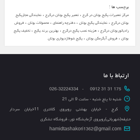
برچسب ها :
،
،
مرکز تعمیرات پکیج بوتان در کرج
تعمیر پکیج بوتان درکرج
نمایندگی مجازپکیج
،
،
،
،
بوتان درکرج
نمایندگی پکیج بوتان
دفترچه راهنمای
محصولات بوتان
فروش
،
،
،
رادیاتوربوتان درکرج
هزینه نصب پکیج درکرج
بهترین برند پکیج
تخفیف پکیج
،
،
بوتان
فروش آبگرمکن بوتان
پکیج شوفاژدیواری بوتان
ارتباط با ما
175 31 31 0912 - 026-32224334
شنبه تا پنج شنبه - ساعت 9 الی 21
کرج - خیابان بهشتی روبروی کلانتری 11خیابان سردار
حنیفه(شهربانی)روبروی آزمایشگاه نور، فروشگاه تشکری
hamidtashakori1362@gmail.com