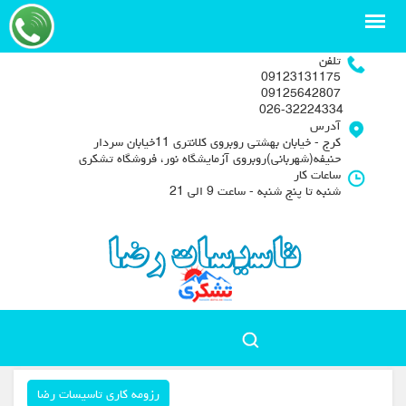
تلفن
09123131175
09125642807
026-32224334
آدرس
کرج - خیابان بهشتی روبروی کلانتری 11خیابان سردار
حنیفه(شهربانی)روبروی آزمایشگاه نور، فروشگاه تشکری
ساعات کار
شنبه تا پنج شنبه - ساعت 9 الی 21
رزومه کاری تاسیسات رضا